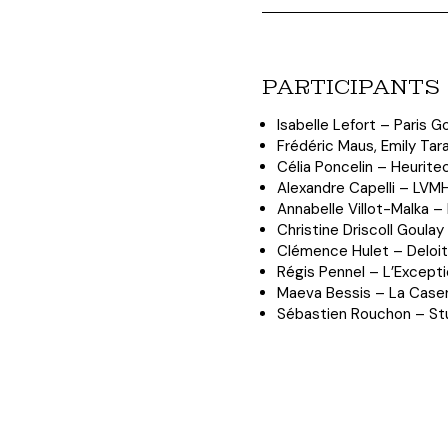
PARTICIPANTS
Isabelle Lefort – Paris 
Frédéric Maus, Emily Ta
Célia Poncelin – Heurite
Alexandre Capelli – LVM
Annabelle Villot-Malka –
Christine Driscoll Goulay
Clémence Hulet – Deloi
Régis Pennel – L’Except
Maeva Bessis – La Case
Sébastien Rouchon – St