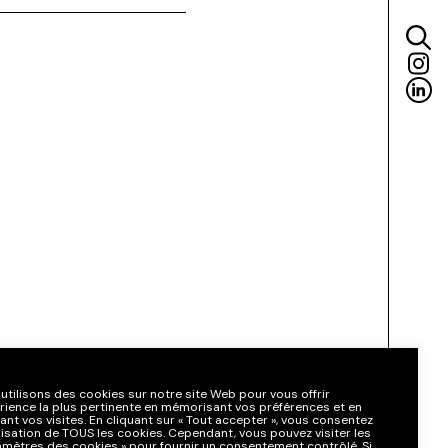
utilisons des cookies sur notre site Web pour vous offrir
érience la plus pertinente en mémorisant vos préférences et en
ant vos visites. En cliquant sur « Tout accepter », vous consentez
tilisation de TOUS les cookies. Cependant, vous pouvez visiter les
amètres des cookies » pour fournir un consentement contrôlé. Si