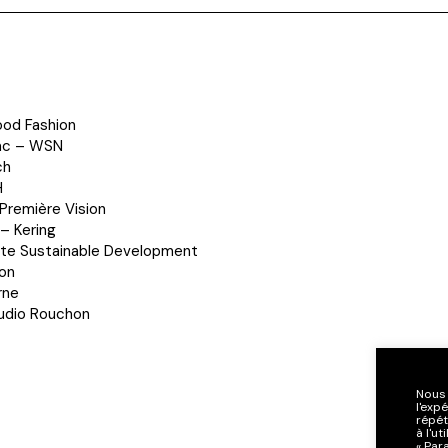
Good Fashion
rac – WSN
ch
H
 Première Vision
 – Kering
tte Sustainable Development
ion
rne
udio Rouchon
Nous 
l'exp
répét
à l'u
« Par