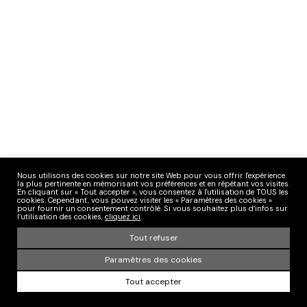
Nous utilisons des cookies sur notre site Web pour vous offrir l'expérience
la plus pertinente en mémorisant vos préférences et en répétant vos visites.
En cliquant sur « Tout accepter », vous consentez à l'utilisation de TOUS les
cookies. Cependant, vous pouvez visiter les « Paramètres des cookies »
pour fournir un consentement contrôlé. Si vous souhaitez plus d’infos sur
l’utilisation des cookies,
cliquez ici
.
Tout refuser
Paramètres des cookies
Tout accepter
Search