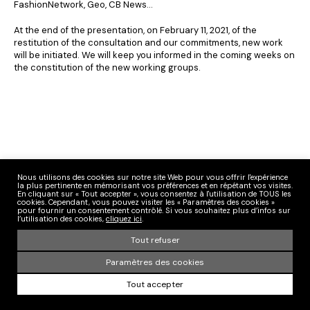
FashionNetwork, Geo, CB News…
At the end of the presentation, on February 11, 2021, of the
restitution of the consultation and our commitments, new work
will be initiated. We will keep you informed in the coming weeks on
the constitution of the new working groups.
Nous utilisons des cookies sur notre site Web pour vous offrir l'expérience
la plus pertinente en mémorisant vos préférences et en répétant vos visites.
En cliquant sur « Tout accepter », vous consentez à l'utilisation de TOUS les
cookies. Cependant, vous pouvez visiter les « Paramètres des cookies »
pour fournir un consentement contrôlé. Si vous souhaitez plus d’infos sur
l’utilisation des cookies,
cliquez ici
.
Tout refuser
Paramètres des cookies
Tout accepter
Search