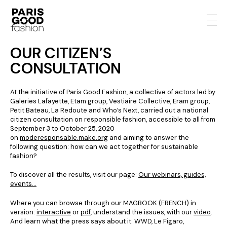
OUR CITIZEN’S
CONSULTATION
At the initiative of Paris Good Fashion, a collective of actors led by
Galeries Lafayette, Etam group, Vestiaire Collective, Eram group,
Petit Bateau, La Redoute and Who’s Next, carried out a national
citizen consultation on responsible fashion, accessible to all from
September 3 to October 25, 2020
on
moderesponsable.make.org
and aiming to answer the
following question: how can we act together for sustainable
fashion?
To discover all the results, visit our page:
Our webinars, guides,
events…
Where you can browse through our MAGBOOK (FRENCH) in
version:
interactive
or
pdf
, understand the issues, with our
video
.
And learn what the press says about it: WWD, Le Figaro,