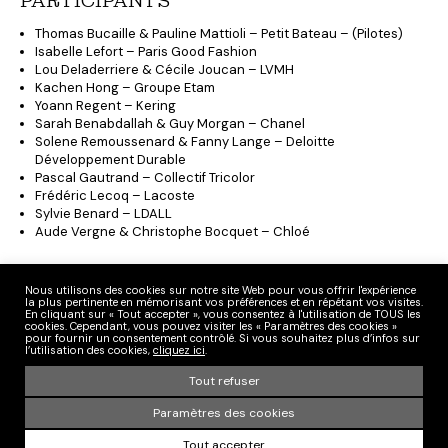
PARTICIPANTS
Thomas Bucaille & Pauline Mattioli – Petit Bateau – (Pilotes)
Isabelle Lefort – Paris Good Fashion
Lou Deladerriere & Cécile Joucan – LVMH
Kachen Hong – Groupe Etam
Yoann Regent – Kering
Sarah Benabdallah & Guy Morgan – Chanel
Solene Remoussenard & Fanny Lange – Deloitte
Développement Durable
Pascal Gautrand – Collectif Tricolor
Frédéric Lecoq – Lacoste
Sylvie Benard – LDALL
Aude Vergne & Christophe Bocquet – Chloé
POUR EN SAVOIR PLUS
Nous utilisons des cookies sur notre site Web pour vous offrir l'expérience
la plus pertinente en mémorisant vos préférences et en répétant vos visites.
En cliquant sur « Tout accepter », vous consentez à l'utilisation de TOUS les
cookies. Cependant, vous pouvez visiter les « Paramètres des cookies »
LES PRATIQUES RÉGÉNÉRATRICES DE LA CULTURE DU
pour fournir un consentement contrôlé. Si vous souhaitez plus d’infos sur
COTON
l’utilisation des cookies,
cliquez ici
.
CODE DES BONNES CONDUITES DE L’AGRICULTURE
Tout refuser
RÉGÉNÉRATRICE
Paramètres des cookies
Tout accepter