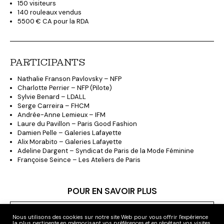
150 visiteurs
140 rouleaux vendus
5500 € CA pour la RDA
PARTICIPANTS
Nathalie Franson Pavlovsky – NFP
Charlotte Perrier – NFP (Pilote)
Sylvie Benard – LDALL
Serge Carreira – FHCM
Andrée-Anne Lemieux – IFM
Laure du Pavillon – Paris Good Fashion
Damien Pelle – Galeries Lafayette
Alix Morabito – Galeries Lafayette
Adeline Dargent – Syndicat de Paris de la Mode Féminine
Françoise Seince – Les Ateliers de Paris
POUR EN SAVOIR PLUS
Guide pour l’accompagnement des jeunes marques en
développement durable
Nous utilisons des cookies sur notre site Web pour vous offrir l'expérience
la plus pertinente en mémorisant vos préférences et en répétant vos visites.