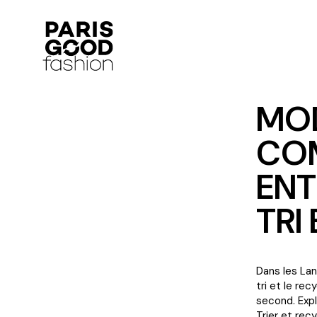
MOD
COM
ENT
TRI
Dans les Lan
tri et le re
second. Expl
Trier et rec