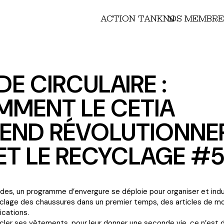
ACTION TANK
NOS MEMBRE
E CIRCULAIRE :
MENT LE CETIA
END RÉVOLUTIONNER
 ET LE RECYCLAGE #
des, un programme d’envergure se déploie pour organiser et indus
cyclage des chaussures dans un premier temps, des articles de m
ications.
ycler ses vêtements, pour leur donner une seconde vie, ce n’est 