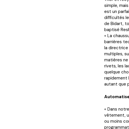
simple, mais
est un parfa
difficultés l
de Bidart, t
baptisé Res
« La chaussu
barrières te
la directric
multiples, su
matières ne 
rivets, les l
quelque chos
rapidement b
autant que p
Automatiser
« Dans notre
vêtement, u
ou moins com
programmatio