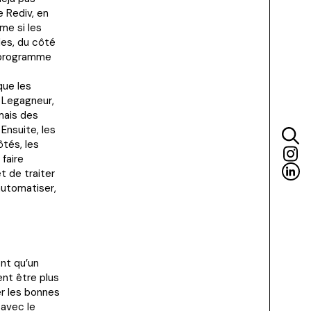
 Rediv, en
me si les
ndes, du côté
n programme
que les
n Legagneur,
 mais des
 Ensuite, les
ôtés, les
 faire
t de traiter
automatiser,
ont qu’un
nt être plus
er les bonnes
 avec le