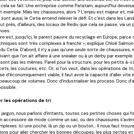
 cela se fait. Une entreprise comme Patatam, aujourd’hui devenue
it exemple. Mais les chaussures, alors ? L’enjeu est majeur et, mê
e sont aussi, le Cetia entend relever le défi. Et c’est dans les La
out près, d’ailleurs, des locaux de Rediv que cela se passe, via u
hoes.
re est, jusqu’ici, le parent pauvre du recyclage en Europe, parce 
chniques sont très complexes à franchir », explique Chloé Salmo
e du Cetia. D’abord, il n’y a pas qu’une seule sorte de chaussures,
ivant que l’on ait affaire à une sneaker ou à un derby par exemple.
sont pas les mêmes. Pareil pour la structure, pour les petits à-c
acets, les coutures, etc. Or, si l’on veut, dans les opérations de tri,
e d’économiquement viable, il faut avoir la capacité d’aller vite e
eaucoup de volumes. Donc d’industrialiser les process. Donc d’
ossible.
 les opérations de tri
 jargon, nous parlons d’irritants, toutes ces petites choses qui f
n accessoire de mode comme un sac, ou des chaussures s’avère
plexes. Ici une poche, là un zip ou un bouton… Il nous faut trouv
ns pour aller chercher les bonnes découpes, les plus nettes et