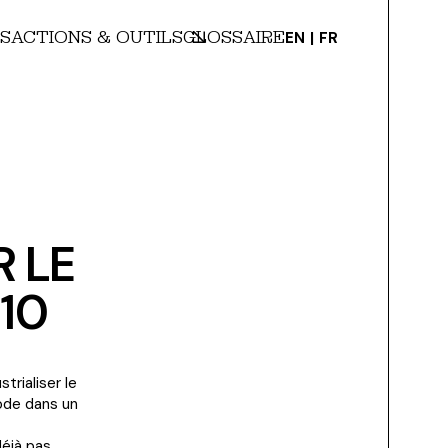
S
ACTIONS & OUTILS
GLOSSAIRE
EN
FR
 LE
510
trialiser le
ode dans un
déjà pas