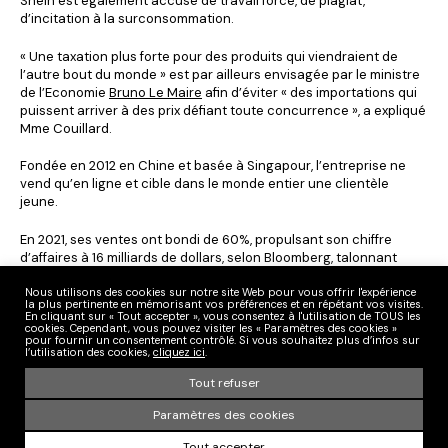
Shein est également accusé de travail forcé, de plagiat,
d’incitation à la surconsommation.
« Une taxation plus forte pour des produits qui viendraient de
l’autre bout du monde » est par ailleurs envisagée par le ministre
de l’Economie
Bruno Le Maire
afin d’éviter « des importations qui
puissent arriver à des prix défiant toute concurrence », a expliqué
Mme Couillard.
Fondée en 2012 en Chine et basée à Singapour, l’entreprise ne
vend qu’en ligne et cible dans le monde entier une clientèle
jeune.
En 2021, ses ventes ont bondi de 60%, propulsant son chiffre
d’affaires à 16 milliards de dollars, selon Bloomberg, talonnant
ainsi le suédois
H&M
.
Nous utilisons des cookies sur notre site Web pour vous offrir l'expérience
la plus pertinente en mémorisant vos préférences et en répétant vos visites.
La marque a assuré en mai, dans un entretien à l’AFP, être un
En cliquant sur « Tout accepter », vous consentez à l'utilisation de TOUS les
cookies. Cependant, vous pouvez visiter les « Paramètres des cookies »
fabricant « à la demande », « capable de (la) mesurer très
pour fournir un consentement contrôlé. Si vous souhaitez plus d’infos sur
finement », ce qui permet de réduire de manière « drastique » les
l’utilisation des cookies,
cliquez ici
.
invendus et donc la production de déchets.
Tout refuser
A lire –
Fashion Netwwork / AFP
Paramètres des cookies
Tout accepter