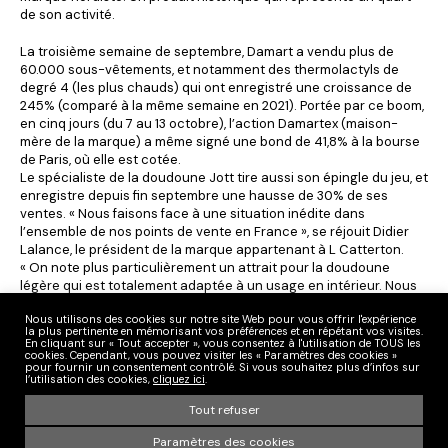
de son activité.
La troisième semaine de septembre, Damart a vendu plus de
60.000 sous-vêtements, et notamment des thermolactyls de
degré 4 (les plus chauds) qui ont enregistré une croissance de
245% (comparé à la même semaine en 2021). Portée par ce boom,
en cinq jours (du 7 au 13 octobre), l’action Damartex (maison-
mère de la marque) a même signé une bond de 41,8% à la bourse
de Paris, où elle est cotée.
Le spécialiste de la doudoune Jott tire aussi son épingle du jeu, et
enregistre depuis fin septembre une hausse de 30% de ses
ventes. « Nous faisons face à une situation inédite dans
l’ensemble de nos points de vente en France », se réjouit Didier
Lalance, le président de la marque appartenant à L Catterton.
« On note plus particulièrement un attrait pour la doudoune
légère qui est totalement adaptée à un usage en intérieur. Nous
sommes également sollicités par des entreprises qui souhaitent
Nous utilisons des cookies sur notre site Web pour vous offrir l'expérience
équiper leurs collaborateurs ».
la plus pertinente en mémorisant vos préférences et en répétant vos visites.
En cliquant sur « Tout accepter », vous consentez à l'utilisation de TOUS les
cookies. Cependant, vous pouvez visiter les « Paramètres des cookies »
Sans préciser de détails chiffrés, le géant Decathlon nous indique
pour fournir un consentement contrôlé. Si vous souhaitez plus d’infos sur
qu’il constate dans ses magasins « un engouement pour les
l’utilisation des cookies,
cliquez ici
.
vêtements chauds (couches 1,2 et 3), avec un top 3 dominé par
Tout refuser
les doudounes, les polaires et les sous-vêtements techniques ».
➔ Lire la suite de l’article sur
Fashion Network
Paramètres des cookies