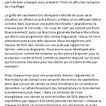
parti de bien s’équiper pour préparer l’hiver et affronter la baisse
du chauffage.
La griffe de cachemire Eric Bompard a décidé de jouer de la
situation, en offrant un pull à Bruno Le Maire, et en diffusant début
octobre dans la presse une publicité intitulée « abandonnez la
cravate pour le col roulé ». Un coup de com’ qui a porté ses fruits
financièrement, selon sa directrice générale Barbara Werschine,
qui décrit une progression des ventes fulgurante. « Nous ne nous
attendions pas à une telle réponse. Nous enregistrons une
hausse de 50% des ventes sur ces pulls par rapport à l’an
dernier, relève la dirigeante. Nous avons aussi développé des
accessoires comme les mitaines ou des pièces à ajouter pour la
protection contre le froid, comme un plastron disposé sur un pull
qui fonctionne très bien pour les clients qui circulent à vélo par
exemple ».
Prisé chaque hiver pour ses propriétés thermo-régulantes, le
thermolactyl de Damart s’est arraché dès le mois de septembre,
alors que son pic de ventes se situe d’ordinaire en novembre et
décembre. Le rafraîchissement des températures le mois dernier
a évidemment joué, mais, « dans ce contexte de crise
énergétique, ses ventes se sont envolées de 50% depuis fin
septembre, par rapport à la même période l’an dernier », indique la
marque nordiste. Un produit historique qui représente un quart