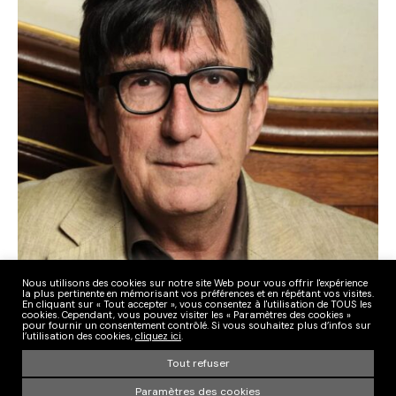
Nous utilisons des cookies sur notre site Web pour vous offrir l'expérience
la plus pertinente en mémorisant vos préférences et en répétant vos visites.
En cliquant sur « Tout accepter », vous consentez à l'utilisation de TOUS les
cookies. Cependant, vous pouvez visiter les « Paramètres des cookies »
Selon l’anthropologue des sciences Bruno Latour, la mutation
pour fournir un consentement contrôlé. Si vous souhaitez plus d’infos sur
écologique est aussi menaçante que la crise sanitaire. L’état et la
l’utilisation des cookies,
cliquez ici
.
société civile ont fait face au Covid-19 avec détermination. Il est
Tout refuser
urgent de déployer la même énergie à sauver la terre… Il en va de
la vie même.
ici
Paramètres des cookies