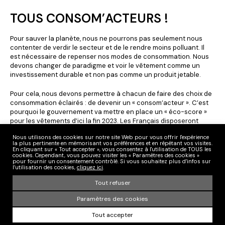
TOUS CONSOM’ACTEURS !
Pour sauver la planète, nous ne pourrons pas seulement nous
contenter de verdir le secteur et de le rendre moins polluant. Il
est nécessaire de repenser nos modes de consommation. Nous
devons changer de paradigme et voir le vêtement comme un
investissement durable et non pas comme un produit jetable.
Pour cela, nous devons permettre à chacun de faire des choix de
consommation éclairés : de devenir un « consom’acteur ». C’est
pourquoi le gouvernement va mettre en place un « éco-score »
pour les vêtements d’ici la fin 2023. Les Français disposeront
d’une information claire et simple de l’impact des vêtements
Nous utilisons des cookies sur notre site Web pour vous offrir l'expérience
proposés à la vente, et pourront ainsi choisir les produits les plus
la plus pertinente en mémorisant vos préférences et en répétant vos visites.
respectueux de l’environnement. Enfin, cette transformation de
En cliquant sur « Tout accepter », vous consentez à l'utilisation de TOUS les
cookies. Cependant, vous pouvez visiter les « Paramètres des cookies »
notre modèle doit permettre aux Français de mieux consommer,
pour fournir un consentement contrôlé. Si vous souhaitez plus d’infos sur
avec des vêtements qui seront bientôt plus durables, éco-
l’utilisation des cookies,
cliquez ici
.
conçus, tout en favorisant aussi la seconde vie.
Tout refuser
Sud Ouest
Paramètres des cookies
Tout accepter