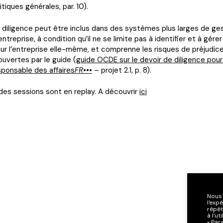
litiques générales, par. 10).
 diligence peut être inclus dans des systèmes plus larges de ge
entreprise, à condition qu’il ne se limite pas à identifier et à gérer
ur l’entreprise elle-même, et comprenne les risques de préjudice
uvertes par le guide (
guide OCDE sur le devoir de diligence pour
ponsable des affaires
FR
•••
– projet 2.1, p. 8).
des sessions sont en replay. A découvrir
ici
Nous 
l'exp
répét
à l'u
« Par