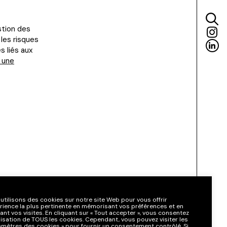
stion des
 les risques
s liés aux
 une
utilisons des cookies sur notre site Web pour vous offrir
érience la plus pertinente en mémorisant vos préférences et en
ant vos visites. En cliquant sur « Tout accepter », vous consentez
tilisation de TOUS les cookies. Cependant, vous pouvez visiter les
amètres des cookies » pour fournir un consentement contrôlé. Si