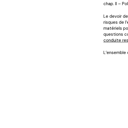
chap. II – Po
Le devoir de
risques de l’
matériels po
questions co
conduite res
L’ensemble 