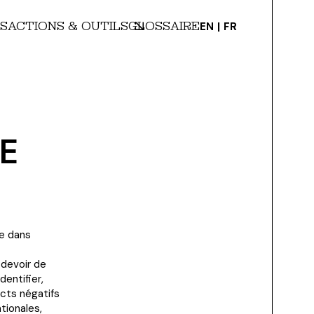
S
ACTIONS & OUTILS
GLOSSAIRE
EN
FR
DE
ce dans
 devoir de
dentifier,
acts négatifs
tionales,