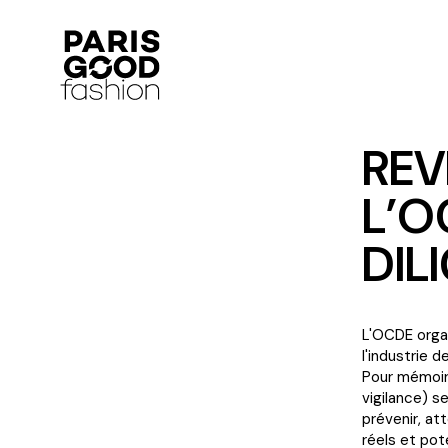
REV
L’O
DIL
L'OCDE organ
l'industrie 
Pour mémoire
vigilance) s
prévenir, at
réels et pot