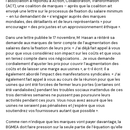
l’association a répondu à Action, Collaboration, Transformation
(ACT), une coalition de marques – après que la coalition ait
envoyé une lettre sur le processus de fixation du salaire minimum
– en lui demandant de « s’engager auprès des marques
mondiales, des détaillants et de leurs représentants » pour
encourager « des prix justes et un approvisionnement éthique ».
Dans une lettre publiée le 17 novembre, M. Hasan a réitéré sa
demande aux marques de tenir compte de l’augmentation des
salaires dans la fixation de leurs prix. « J’ai déjà fait appel à vous
pour que vous considériez son impact sur les coûts et que vous
en teniez compte dans vos négociations… Je vous demande
cordialement d’ajuster les prix pour couvrir l’augmentation des
coûts et de laisser une marge aux usines », a-t-il écrit. Il a
également abordé l’impact des manifestations syndicales. « J’ai
également fait appel à vous au cours de la réunion pour que les
usines qui ont été forcées de fermer leurs portes (certaines ont
été vandalisées) pendant les troubles sociaux inattendus de ces
trois dernières semaines ne puissent pas poursuivre leurs
activités pendant ces jours. Vous nous avez assuré que les
usines ne seraient pas pénalisées et j’espère que vous
soutiendrez vos fournisseurs autant que possible ».
Comme rien n’indique que les marques vont payer davantage, la
BGMEA doit faire pression sur la seule partie de l’équation qu’elle