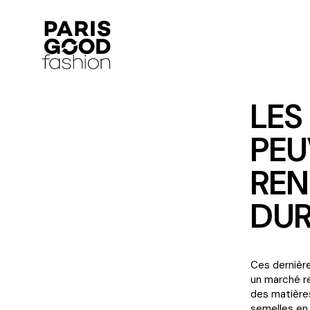
LES
PEU
REN
DUR
Ces dernière
un marché re
des matière
semelles en 