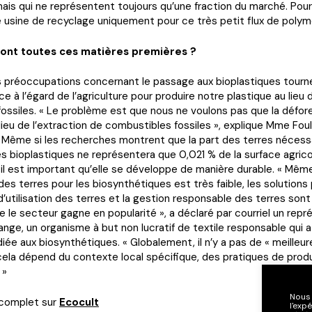
mais qui ne représentent toujours qu’une fraction du marché. Pou
 usine de recyclage uniquement pour ce très petit flux de polym
ront toutes ces matières premières ?
es préoccupations concernant le passage aux bioplastiques tourn
e à l’égard de l’agriculture pour produire notre plastique au lieu 
ossiles. « Le problème est que nous ne voulons pas que la défor
lieu de l’extraction de combustibles fossiles », explique Mme Fou
] Même si les recherches montrent que la part des terres nécess
des bioplastiques ne représentera que 0,021 % de la surface agric
, il est important qu’elle se développe de manière durable. « Même 
 des terres pour les biosynthétiques est très faible, les solutions
d’utilisation des terres et la gestion responsable des terres sont
 le secteur gagne en popularité », a déclaré par courriel un rep
ange, un organisme à but non lucratif de textile responsable qui 
édiée aux biosynthétiques. « Globalement, il n’y a pas de « meilleu
ela dépend du contexte local spécifique, des pratiques de prod
 »
Nous 
e complet sur
Ecocult
l'exp