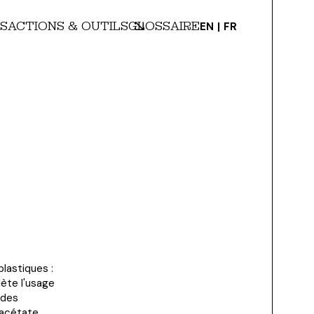
S
ACTIONS & OUTILS
GLOSSAIRE
EN
FR
plastiques :
lète l'usage
 des
-acétate.