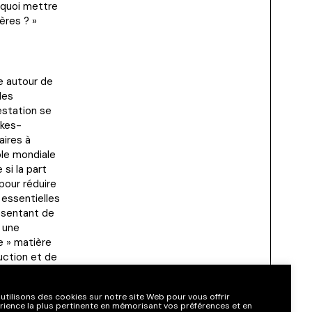
rquoi mettre
ères ? »
e autour de
des
estation se
lkes-
aires à
ole mondiale
si la part
 pour réduire
 essentielles
résentant de
a une
re » matière
uction et de
utilisons des cookies sur notre site Web pour vous offrir
érience la plus pertinente en mémorisant vos préférences et en