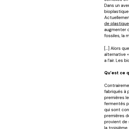
Dans un aven
bioplastique
Actuellemen
de plastique
augmenter 
fossiles, la
[…] Alors qu
alternative 
a l’air. Les
Qu’est ce q
Contrairemen
fabriqués à 
premières le
fermentés po
qui sont co
premières d
provient de
la troisième