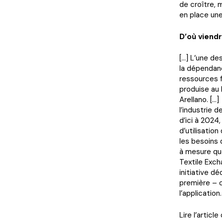
de croître, 
en place une
D’où viend
[…] L’une d
la dépendanc
ressources f
produise au 
Arellano. […
l’industrie 
d’ici à 2024
d’utilisation
les besoins 
à mesure que
Textile Exch
initiative d
première – c
l’application.
Lire l’articl