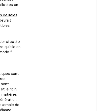
illettes en
s de livres
devrait
tibles
der si cette
ne qu’elle en
a mode ?
stiques sont
ères
i sont
t le ricin,
s matières
génération
 exemple de
mélange