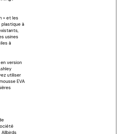
 » et les
 plastique à
xistants,
es usines
iles à
 en version
Ashley
ez utiliser
a mousse EVA
mières
de
société
Allbirds