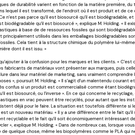
ques de durabilité varient en fonction de la matière première, du
s lequel il est transformé, de l’endroit où il est produit et de ce q
Ce n’est pas parce qu’il est biosourcé qu’il est biodégradable, et
st biodégradable qu’il est biosourcé », explique M. Holding. « Il ex
stiques à base de de ressources fossiles qui sont biodégradables
t principalement utilisés dans les emballages biodégradables so
ossiles. Cela tient à la structure chimique du polymère lui-même 
ière dont il est issu. »
 qu’ajouter à la confusion pour les marques et les clients. « C’est
s fabricants de matériaux vont présenter aux marques, puis cell
clure dans leur matériel de marketing, sans vraiment comprendre l
oses », poursuit M. Holding. « Il s’agit d’un malentendu courant et
rès confus si un produit est commercialisé comme étant biodégr
u’il est biosourcé, ou l’inverse ». En ce qui concerne le recyclage, 
lastiques en vrac peuvent être recyclés, pour autant que les inst
stent déjà pour le faire. La situation est toutefois différente si l
est un nouveau matériau. « Il y a une différence entre le fait qu’il 
t recyclable et le fait qu’il soit économiquement intéressant de
ycler », explique M. Holding. « Dans de nombreux cas, lorsque vous
e de quelque chose, même les biopolymères comme le PLA qui n