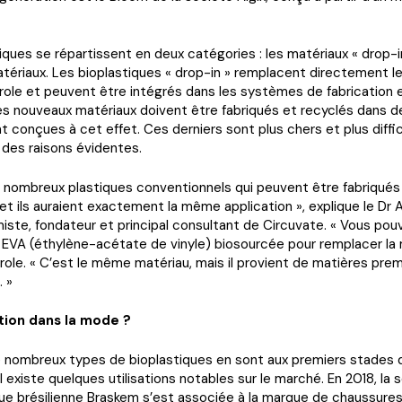
iques se répartissent en deux catégories : les matériaux « drop-in
ériaux. Les bioplastiques « drop-in » remplacent directement le
ole et peuvent être intégrés dans les systèmes de fabrication e
es nouveaux matériaux doivent être fabriqués et recyclés dans d
 conçues à cet effet. Ces derniers sont plus chers et plus diffic
r des raisons évidentes.
de nombreux plastiques conventionnels qui peuvent être fabriqués
et ils auraient exactement la même application », explique le Dr 
miste, fondateur et principal consultant de Circuvate. « Vous pouv
EVA (éthylène-acétate de vinyle) biosourcée pour remplacer l
role. « C’est le même matériau, mais il provient de matières pre
 »
ation dans la mode ?
e nombreux types de bioplastiques en sont aux premiers stades 
il existe quelques utilisations notables sur le marché. En 2018, la 
e brésilienne Braskem s’est associée à la marque de chaussures 