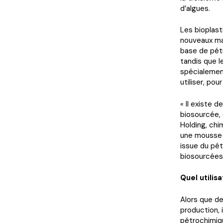
d’algues.
Les bioplast
nouveaux mat
base de pétr
tandis que l
spécialement
utiliser, pou
« Il existe 
biosourcée, 
Holding, chi
une mousse 
issue du pét
biosourcées.
Quel utilis
Alors que d
production, 
pétrochimiqu