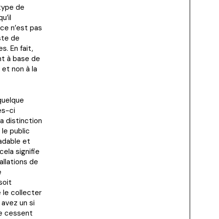
 type de
u’il
 ce n’est pas
iste de
. En fait,
nt à base de
et non à la
 quelque
es-ci
a distinction
 le public
adable et
cela signifie
allations de
e
soit
 le collecter
 avez un si
e cessent