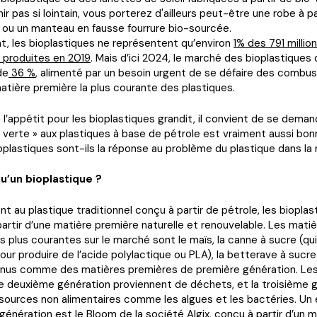
ir pas si lointain, vous porterez d'ailleurs peut-être une robe à pa
 ou un manteau en fausse fourrure bio-sourcée.
t, les bioplastiques ne représentent qu’environ
1% des 791 million
 produites en 2019
. Mais d’ici 2024, le marché des bioplastiques 
de
36 %
, alimenté par un besoin urgent de se défaire des combus
 matière première la plus courante des plastiques.
e l’appétit pour les bioplastiques grandit, il convient de se deman
« verte » aux plastiques à base de pétrole est vraiment aussi bon
 bioplastiques sont-ils la réponse au problème du plastique dans l
u’un bioplastique ?
t au plastique traditionnel conçu à partir de pétrole, les biopla
partir d’une matière première naturelle et renouvelable. Les mati
s plus courantes sur le marché sont le maïs, la canne à sucre (qu
ur produire de l’acide polylactique ou PLA), la betterave à sucre e
nnus comme des matières premières de première génération. Le
e deuxième génération proviennent de déchets, et la troisième 
 sources non alimentaires comme les algues et les bactéries. Un
 génération est le Bloom de la société Algix, conçu à partir d’un 