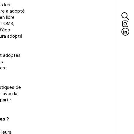
s les
ure a adopté
en libre
e TOMS,
d’éco-
aura adopté
nt adoptés,
es
 est
stiques de
m avec la
partir
es ?
 leurs