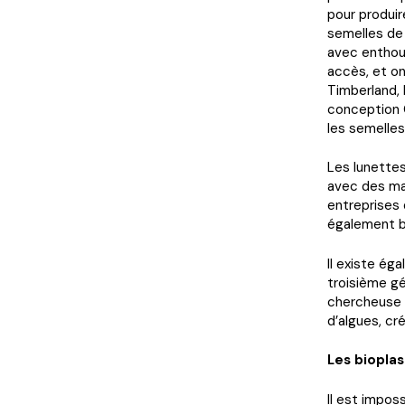
pour produi
semelles de 
avec enthous
accès, et o
Timberland, 
conception C
les semelles
Les lunettes
avec des ma
entreprises 
également b
Il existe é
troisième gé
chercheuse C
d’algues, cr
Les biopla
Il est impos