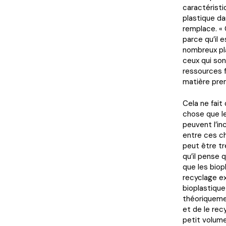
caractéristi
plastique dan
remplace. « 
parce qu’il e
nombreux pla
ceux qui son
ressources f
matière prem
Cela ne fait
chose que le
peuvent l’in
entre ces ch
peut être t
qu’il pense q
que les biop
recyclage exi
bioplastique 
théoriquemen
et de le rec
petit volum