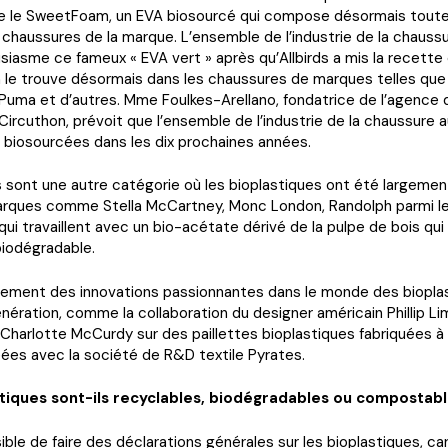
re le SweetFoam, un EVA biosourcé qui compose désormais toute
chaussures de la marque. L’ensemble de l’industrie de la chauss
iasme ce fameux « EVA vert » après qu’Allbirds a mis la recette 
n le trouve désormais dans les chaussures de marques telles qu
Puma et d’autres. Mme Foulkes-Arellano, fondatrice de l’agence 
ircuthon, prévoit que l’ensemble de l’industrie de la chaussure 
 biosourcées dans les dix prochaines années.
 sont une autre catégorie où les bioplastiques ont été largeme
rques comme Stella McCartney, Monc London, Randolph parmi l
qui travaillent avec un bio-acétate dérivé de la pulpe de bois qui
iodégradable.
galement des innovations passionnantes dans le monde des biopla
nération, comme la collaboration du designer américain Phillip Li
harlotte McCurdy sur des paillettes bioplastiques fabriquées à 
éées avec la société de R&D textile Pyrates.
stiques sont-ils recyclables, biodégradables ou compostabl
sible de faire des déclarations générales sur les bioplastiques, car