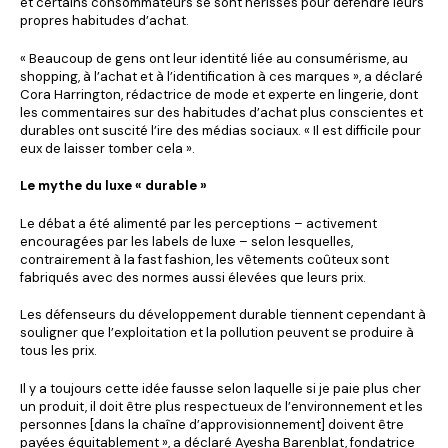
et certains consommateurs se sont hérissés pour défendre leurs
propres habitudes d’achat.
« Beaucoup de gens ont leur identité liée au consumérisme, au
shopping, à l’achat et à l’identification à ces marques », a déclaré
Cora Harrington, rédactrice de mode et experte en lingerie, dont
les commentaires sur des habitudes d’achat plus conscientes et
durables ont suscité l’ire des médias sociaux. « Il est difficile pour
eux de laisser tomber cela ».
Le mythe du luxe « durable »
Le débat a été alimenté par les perceptions – activement
encouragées par les labels de luxe – selon lesquelles,
contrairement à la fast fashion, les vêtements coûteux sont
fabriqués avec des normes aussi élevées que leurs prix.
Les défenseurs du développement durable tiennent cependant à
souligner que l’exploitation et la pollution peuvent se produire à
tous les prix.
Il y a toujours cette idée fausse selon laquelle si je paie plus cher
un produit, il doit être plus respectueux de l’environnement et les
personnes [dans la chaîne d’approvisionnement] doivent être
payées équitablement », a déclaré Ayesha Barenblat, fondatrice