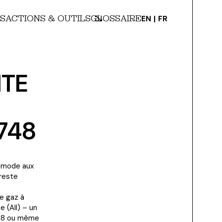
S
ACTIONS & OUTILS
GLOSSAIRE
EN
FR
NTE
748
a mode aux
 reste
e gaz à
e (AII) – un
e 8 ou même