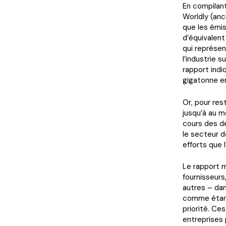
En compilant
Worldly (anc
que les émis
d’équivalent
qui représe
l’industrie 
rapport indi
gigatonne e
Or, pour res
jusqu’à au 
cours des de
le secteur d
efforts que l
Le rapport m
fournisseurs
autres – dans
comme étant 
priorité. C
entreprises 