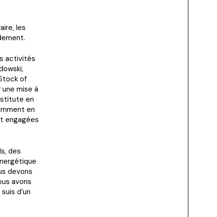
ire, les
idement.
s activités
adowski,
Stock of
r une mise à
nstitute en
otamment en
ont engagées
ls, des
énergétique
ous devons
nous avons
 suis d’un