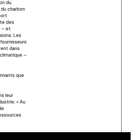
ion du
n du charbon
port
pte des
 – et
sions. Les
 fournisseurs
èrent dans
climatique –
onnants que
ns leur
dustrie. « Au
de
 ressources