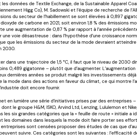
 les données de Textile Exchange, de la Sustainable Apparel Coal
iennement Higg Co), M. Sadowski et l’équipe de recherche de l’AI
sions du secteur de l’habillement se sont élevées à 0,897 gigat
 dioxyde de carbone en 2021, soit environ 1,8 % des émissions mo
nte une augmentation de 0,87 % par rapport à l’année précédente
sur une voie désastreuse : dans l’hypothèse d’une croissance norma
que que les émissions du secteur de la mode devraient atteindre 
n 2030.
ter dans une trajectoire de 1,5 °C, il faut que le niveau de 2030 d
moins 0,489 gigatonne – plutôt que d’augmenter. L’augmentation
ux dernières années se produit malgré les investissements déjà 
e la mode dans des actions en faveur du climat, ce qui montre l’
’industrie doit encore fournir.
et en lumière une série d’initiatives prises par des entreprises 
, dont le groupe H&M, ISKO, Arvind Ltd, Lenzing, Lululemon et Nike
 les six grandes catégories que la « feuille de route » initiale a i
les domaines dans lesquels la mode doit faire porter ses effor
es entreprises sont censées proposer des études de cas que d’au
peuvent suivre. Ces catégories sont les suivantes : l’efficacité 