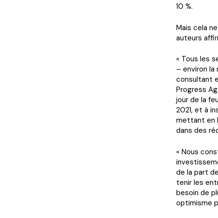
10 %.
Mais cela ne
auteurs affi
« Tous les s
– environ la
consultant e
Progress Aga
jour de la fe
2021, et à i
mettant en 
dans des réd
« Nous const
investisseme
de la part d
tenir les en
besoin de plu
optimisme p