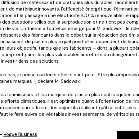
a diffusion de matériaux et de pratiques plus durables, l’accélérat
t de matériaux innovants, l’efficacité énergétique, l’éliminatio
ication et le passage à une électricité 100 % renouvelable.Le rap
 des questions telles que la surproduction et ne tient pas com
in de vie. Un thème a toutefois émergé pour M. Sadowski : le rôle
 croissants des fabricants dans le débat sur la réduction des émis
nnaissent de plus en plus à quel point elles dépendent de leurs
re leurs objectifs, tandis que les fabricants – dont la plupart op
i comptent parmi les plus vulnérables aux effets du changement 
 investir dans des solutions.
ins cas, je pense que leurs efforts sont peut-être plus impressi
aines marques », déclare M. Sadowski.
 des fournisseurs et les marques de plus en plus sophistiquées da
efforts climatiques, il est optimiste quant à l’orientation de l’in
treprises qui se fixent des objectifs réalisent qu’il ne suffit plus 
l faut le faire suivre de véritables investissements, de véritables
 –
Vogue Business