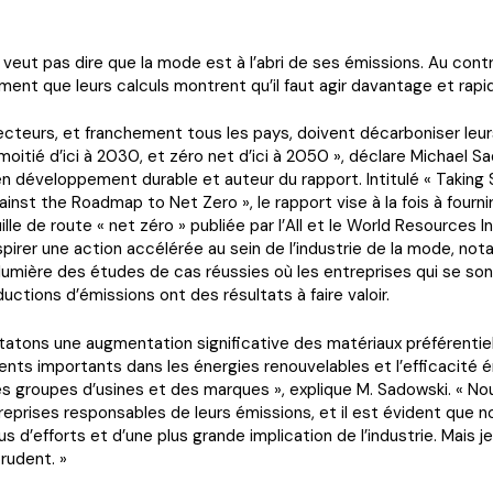
 veut pas dire que la mode est à l’abri de ses émissions. Au contra
rment que leurs calculs montrent qu’il faut agir davantage et rap
ecteurs, et franchement tous les pays, doivent décarboniser leur
 moitié d’ici à 2030, et zéro net d’ici à 2050 », déclare Michael S
n développement durable et auteur du rapport. Intitulé « Taking 
inst the Roadmap to Net Zero », le rapport vise à la fois à fourni
uille de route « net zéro » publiée par l’AII et le World Resources I
nspirer une action accélérée au sein de l’industrie de la mode, n
lumière des études de cas réussies où les entreprises qui se s
uctions d’émissions ont des résultats à faire valoir.
atons une augmentation significative des matériaux préférentie
nts importants dans les énergies renouvelables et l’efficacité 
es groupes d’usines et des marques », explique M. Sadowski. « N
treprises responsables de leurs émissions, et il est évident que 
s d’efforts et d’une plus grande implication de l’industrie. Mais je
rudent. »