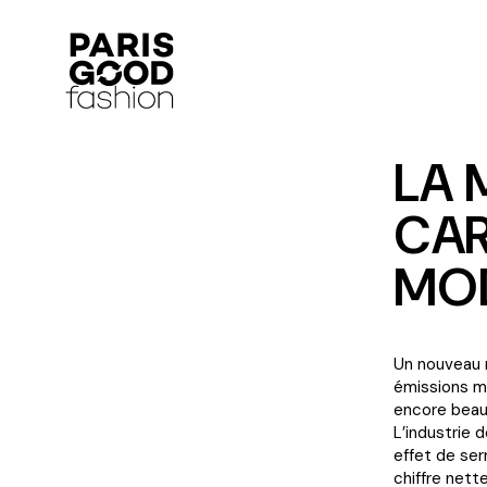
LA 
CAR
MOD
Un nouveau r
émissions mo
encore beauc
L’industrie 
effet de serr
chiffre net