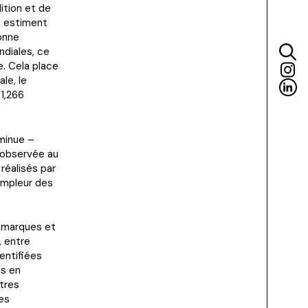
ition et de
I estiment
onne
ndiales, ce
. Cela place
le, le
1,266
iminue –
 observée au
réalisés par
ampleur des
– marques et
, entre
dentifiées
ts en
tres
des