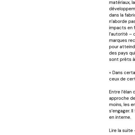
matériaux, l
développemen
dans la fabr
n’aborde pas
impacts en f
l’autorité –
marques reco
pour atteind
des pays qu
sont prêts à
« Dans certa
ceux de cert
Entre l’élan
approche des 
moins, les en
s’engager. I
en interne.
Lire la suite