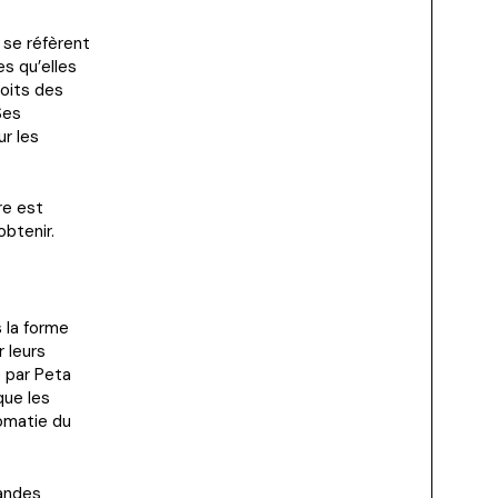
 se réfèrent
s qu’elles
roits des
Ses
r les
re est
obtenir.
s la forme
 leurs
é par Peta
que les
omatie du
randes