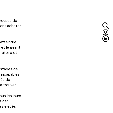
ireuses de
tent acheter
.
’atteindre
 et le géant
ratoire et
 stades de
t incapables
tés de
à trouver.
us les jours
 car,
as élevés