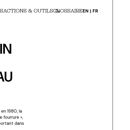
S
ACTIONS & OUTILS
GLOSSAIRE
EN
FR
IN
AU
en 1980, la
 fourrure »,
mportant dans
…