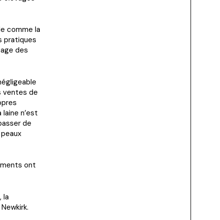
ale comme la
s pratiques
ttage des
 négligeable
es ventes de
opres
 laine n’est
 passer de
s peaux
uments ont
 la
 Newkirk.