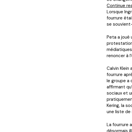
Continue re
Lorsque Ingr
fourrure éta
se souvient-e
Peta a joué
protestatio
médiatiques 
renoncer à l’
Calvin Klein
fourrure apr
le groupe a
affirmant qu
sociaux et u
pratiquement
Kering, la s
une liste de
La fourrure 
désormais il