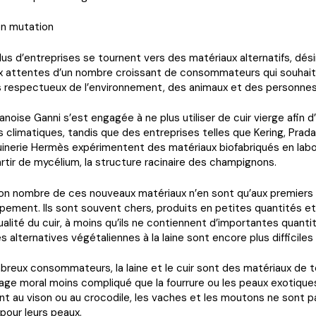
n mutation
lus d’entreprises se tournent vers des matériaux alternatifs, dés
x attentes d’un nombre croissant de consommateurs qui souhai
s respectueux de l’environnement, des animaux et des personnes
noise Ganni s’est engagée à ne plus utiliser de cuir vierge afin d
s climatiques, tandis que des entreprises telles que Kering, Prada
inerie Hermès expérimentent des matériaux biofabriqués en labo
artir de mycélium, la structure racinaire des champignons.
bon nombre de ces nouveaux matériaux n’en sont qu’aux premiers
pement. Ils sont souvent chers, produits en petites quantités e
qualité du cuir, à moins qu’ils ne contiennent d’importantes quanti
s alternatives végétaliennes à la laine sont encore plus difficiles 
reux consommateurs, la laine et le cuir sont des matériaux de to
ge moral moins compliqué que la fourrure ou les peaux exotiques
t au vison ou au crocodile, les vaches et les moutons ne sont p
pour leurs peaux.