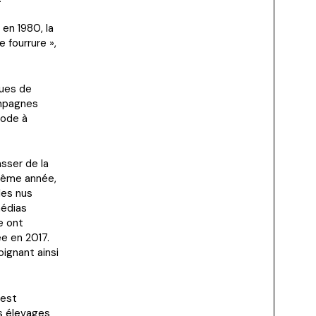
en 1980, la
 fourrure »,
ques de
ampagnes
mode à
sser de la
 même année,
les nus
médias
e ont
ée en 2017.
oignant ainsi
 est
es élevages