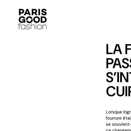
LA 
PAS
S’I
CUI
Lorsque Ingr
fourrure éta
se souvient-
ce changeme