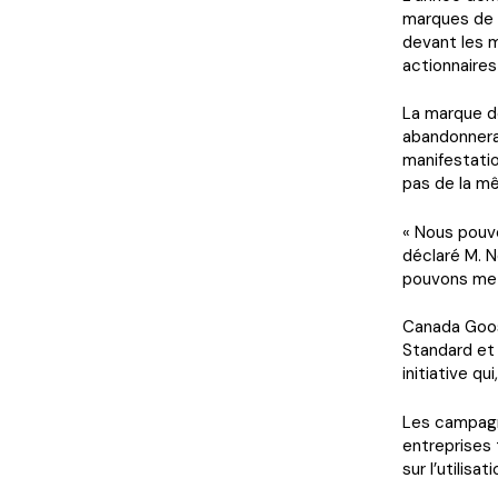
marques de l
devant les m
actionnaires
La marque d
abandonnerai
manifestatio
pas de la mê
« Nous pouvo
déclaré M. N
pouvons mett
Canada Goos
Standard et
initiative qu
Les campagn
entreprises 
sur l’utilis