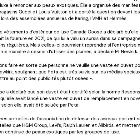
uxe à renoncer aux peaux exotiques. Elle a organisé des manifes
agasins Gucci et Louis Vuitton et a porté la question devant les
 lors des assemblées annuelles de Kering, LVMH et Hermès.
e vêtements d’extérieur de luxe Canada Goose a déclaré qu’elle
t la fourrure en 2021, ce qui lui a valu un sursis dans sa campagn
ns régulières. Mais celles-ci pourraient reprendre si l’entreprise
me manière à cesser d’utiliser des plumes, a déclaré M. Newkirk.
ns faire en sorte que personne ne veuille une veste en duvet pour
ewkirk, soulignant que Peta est très suivie sur les médias sociaux
re au point des publicités plutôt osées ».
e a déclaré que son duvet était certifié selon la norme Respon
 qu’elle avait lancé une veste en duvet de remplacement en nov
i, selon elle, avait été saluée par Peta.
es actuelles de l’association de défense des animaux portent s
telles que H&M Group, Levi’s, Ralph Lauren et Allbirds, et metten
ation continue de peaux exotiques par les groupes de luxe.