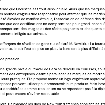
firme que l’industrie est tout aussi cruelle. Alors que les marques
s normes d’agriculture responsable pour affirmer que les matière
t été élevées de manière éthique, l’association de défense des d
irme que ces certifications ne comptent pas pour grand-chose. 
omportent des images et des récits poignants et choquants su
tements infligés aux animaux.
efforçons de réveiller les gens », a déclaré M. Newkirk. « La fourru
dente, le cuir l’est de plus en plus… la laine est la plus difficile à 
de pression
 une grande partie du travail de Peta se déroule en coulisses, sou
ment des entreprises visant à persuader les marques de modifier
t leurs pratiques. Elle propose même un logo végétalien approuv
eprises peuvent utiliser pour promouvoir leurs produits. Mais lors
t considérées comme trop lentes ou ne répondent pas à la dipl
i-ci peut encore s’avérer redoutable.
ière, il a placardé les rues de New York d’affiches appelant les g