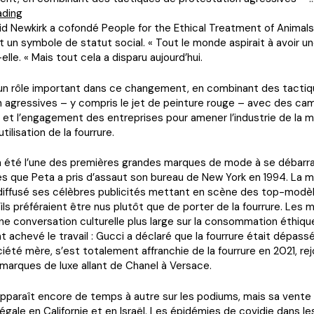
"La
ading
fourrure
id Newkirk a cofondé People for the Ethical Treatment of Animals 
étant
it un symbole de statut social. « Tout le monde aspirait à avoir une
enfin
lle. « Mais tout cela a disparu aujourd’hui.
passée
de
 un rôle important dans ce changement, en combinant des tacti
mode,
n agressives – y compris le jet de peinture rouge – avec des c
Peta
et l’engagement des entreprises pour amener l’industrie de la 
s’intéresse
utilisation de la fourrure.
à
la
 a été l’une des premières grandes marques de mode à se débarra
laine,
ès que Peta a pris d’assaut son bureau de New York en 1994. La
au
 diffusé ses célèbres publicités mettant en scène des top-modè
cuir
’ils préféraient être nus plutôt que de porter de la fourrure. Les 
et
ne conversation culturelle plus large sur la consommation éthiqu
au
 achevé le travail : Gucci a déclaré que la fourrure était dépass
duvet
ociété mère, s’est totalement affranchie de la fourrure en 2021, rej
#751"
 marques de luxe allant de Chanel à Versace.
apparaît encore de temps à autre sur les podiums, mais sa vente
légale en Californie et en Israël. Les épidémies de covidie dans l