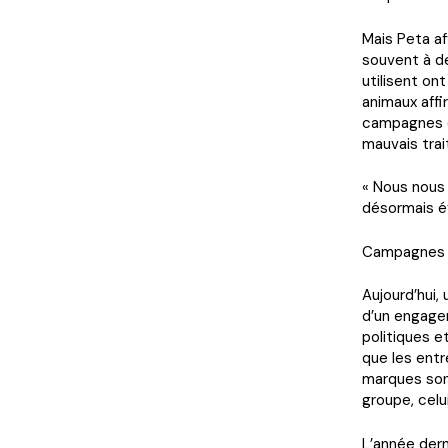
Mais Peta af
souvent à de
utilisent on
animaux aff
campagnes c
mauvais trai
« Nous nous 
désormais évi
Campagnes 
Aujourd’hui,
d’un engage
politiques e
que les entr
marques son
groupe, celu
L’année dern