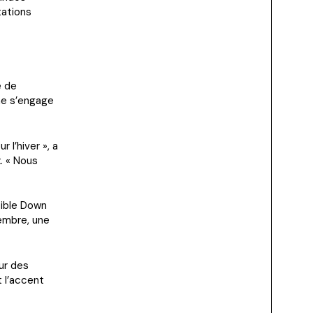
tations
e de
 ne s’engage
 l’hiver », a
. « Nous
sible Down
embre, une
ur des
t l’accent