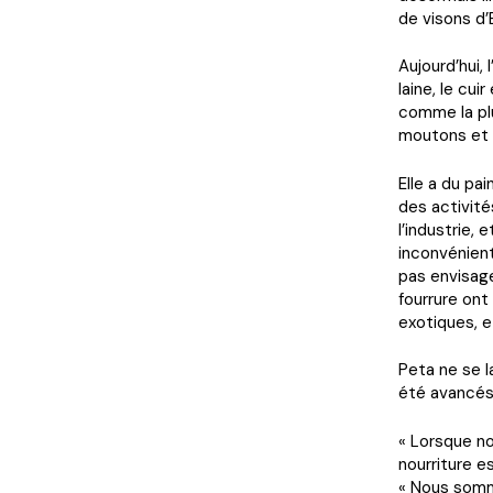
de visons d’E
Aujourd’hui,
laine, le cu
comme la plu
moutons et 
Elle a du pai
des activité
l’industrie,
inconvénient
pas envisage
fourrure ont
exotiques, e
Peta ne se 
été avancés 
« Lorsque no
nourriture es
« Nous somme