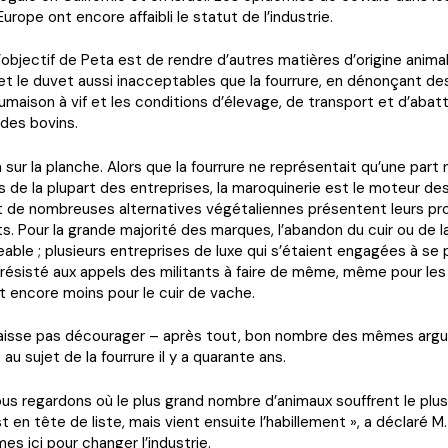
urope ont encore affaibli le statut de l’industrie.
 l’objectif de Peta est de rendre d’autres matières d’origine anim
ir et le duvet aussi inacceptables que la fourrure, en dénonçant de
maison à vif et les conditions d’élevage, de transport et d’aba
des bovins.
n sur la planche. Alors que la fourrure ne représentait qu’une part
s de la plupart des entreprises, la maroquinerie est le moteur d
 et de nombreuses alternatives végétaliennes présentent leurs pr
s. Pour la grande majorité des marques, l’abandon du cuir ou de la
able ; plusieurs entreprises de luxe qui s’étaient engagées à se
 résisté aux appels des militants à faire de même, même pour le
t encore moins pour le cuir de vache.
laisse pas décourager – après tout, bon nombre des mêmes arg
au sujet de la fourrure il y a quarante ans.
us regardons où le plus grand nombre d’animaux souffrent le plus,
t en tête de liste, mais vient ensuite l’habillement », a déclaré M.
s ici pour changer l’industrie.