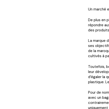
Un marché e
De plus en p
répondre au
des produit
La marque da
ses objectif
de la maroqu
cultivés à p
Toutefois, 
leur dévelop
d’égaler la 
plastique. Le
Pour de nomb
avec un baga
contrairemen
uniquement 