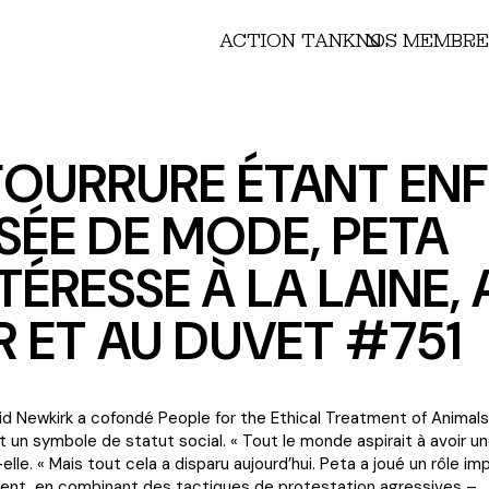
ACTION TANK
NOS MEMBRE
FOURRURE ÉTANT ENF
SÉE DE MODE, PETA
NTÉRESSE À LA LAINE, 
R ET AU DUVET #751
id Newkirk a cofondé People for the Ethical Treatment of Animals 
it un symbole de statut social. « Tout le monde aspirait à avoir une
elle. « Mais tout cela a disparu aujourd’hui. Peta a joué un rôle i
nt, en combinant des tactiques de protestation agressives – 