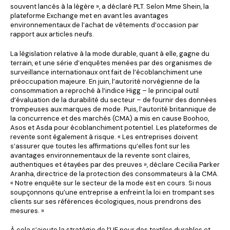
souvent lancés à la légère », a déclaré PLT. Selon Mme Shein, la
plateforme Exchange met en avant les avantages
environnementaux de l’achat de vêtements d’occasion par
rapport aux articles neufs.
La législation relative à la mode durable, quant à elle, gagne du
terrain, et une série d’enquêtes menées par des organismes de
surveillance internationaux ont fait de l’écoblanchiment une
préoccupation majeure. En juin, l’autorité norvégienne de la
consommation a reproché à l’indice Higg – le principal outil
d’évaluation de la durabilité du secteur – de fournir des données
trompeuses aux marques de mode. Puis, l’autorité britannique de
la concurrence et des marchés (CMA) a mis en cause Boohoo,
Asos et Asda pour écoblanchiment potentiel. Les plateformes de
revente sont également à risque. « Les entreprises doivent
s’assurer que toutes les affirmations qu’elles font sur les
avantages environnementaux de la revente sont claires,
authentiques et étayées par des preuves », déclare Cecilia Parker
Aranha, directrice de la protection des consommateurs à la CMA.
« Notre enquête sur le secteur de la mode est en cours. Si nous
soupçonnons qu’une entreprise a enfreint la loi en trompant ses
clients sur ses références écologiques, nous prendrons des
mesures. »
À cela s’ajoute la stratégie de l’UE pour des textiles durables et