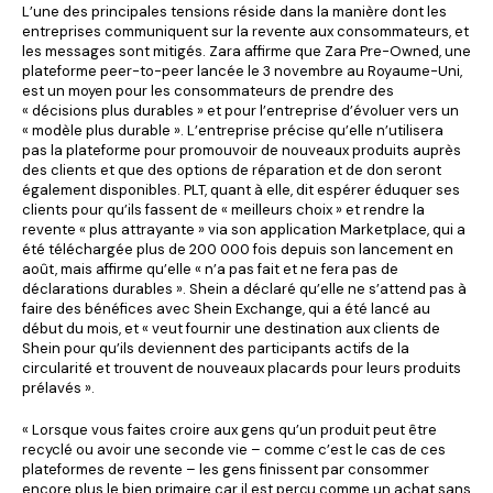
L’une des principales tensions réside dans la manière dont les
entreprises communiquent sur la revente aux consommateurs, et
les messages sont mitigés. Zara affirme que Zara Pre-Owned, une
plateforme peer-to-peer lancée le 3 novembre au Royaume-Uni,
est un moyen pour les consommateurs de prendre des
« décisions plus durables » et pour l’entreprise d’évoluer vers un
« modèle plus durable ». L’entreprise précise qu’elle n’utilisera
pas la plateforme pour promouvoir de nouveaux produits auprès
des clients et que des options de réparation et de don seront
également disponibles. PLT, quant à elle, dit espérer éduquer ses
clients pour qu’ils fassent de « meilleurs choix » et rendre la
revente « plus attrayante » via son application Marketplace, qui a
été téléchargée plus de 200 000 fois depuis son lancement en
août, mais affirme qu’elle « n’a pas fait et ne fera pas de
déclarations durables ». Shein a déclaré qu’elle ne s’attend pas à
faire des bénéfices avec Shein Exchange, qui a été lancé au
début du mois, et « veut fournir une destination aux clients de
Shein pour qu’ils deviennent des participants actifs de la
circularité et trouvent de nouveaux placards pour leurs produits
prélavés ».
« Lorsque vous faites croire aux gens qu’un produit peut être
recyclé ou avoir une seconde vie – comme c’est le cas de ces
plateformes de revente – les gens finissent par consommer
encore plus le bien primaire car il est perçu comme un achat sans