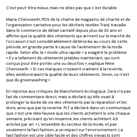
C’est peut-être mieux, mais ne dites pas que c’est durable.
Maria Chenoweth, PDG de la chaîne de magasins de charité et de
l’organisation caritative pour les déchets textiles Traid, travaille
dans le commerce de détail caritatif depuis plus de 30 ans et
affirme que la qualité des vêtements qui arrivent sur le marché de
l’occasion s’est considérablement détériorée au cours de cette
période, en grande partie à cause de l’avènement de la mode
rapide. Selon elle, la « mode ultra rapide » a exagéré le problème.
« Il y a tellement de vêtements jetables maintenant, qui sont
conçus pour être portés une ou deux fois », explique Mme
Chenoweth. « Si ces marques croyaient vraiment à la revente,
elles amélioreraient la qualité de leurs vêtements. Sinon, ce n’est
que du greenwashing ».
En réponse aux critiques de blanchiment écologique, Zara n’a pas
fait de commentaire direct, mais a déclaré qu’elle visait à
prolonger la durée de vie des vêtements par la réparation et les
dons, ainsi que par la revente. PLT a déclaré dans un communiqué
que c’est une idée fausse que les clients achètent le site chaque
semaine, précisant qu’en moyenne, les clients achètent 4,6
articles par an. « L’ensemble du secteur de la mode, et pas
seulement la fast fashion, a un impact sur l’environnement. La
fast fashion est une cible facile et des chiffres inexacts sont