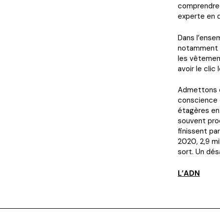
comprendre c
experte en 
Dans l’ensem
notamment dû
les vêtement
avoir le cli
Admettons qu
conscience 
étagères en 
souvent pro
finissent pa
2020, 2,9 m
sort. Un dés
L’ADN