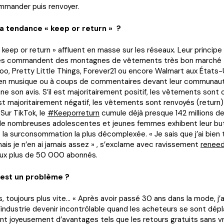
ommander puis renvoyer.
la tendance « keep or return » ?
 keep or return » affluent en masse sur les réseaux. Leur principe
ses commandent des montagnes de vêtements très bon marché
oo, Pretty Little Things, Forever21 ou encore Walmart aux États-
 en musique ou à coups de commentaires devant leur communau
ne son avis. S’il est majoritairement positif, les vêtements sont
 est majoritairement négatif, les vêtements sont renvoyés (return)
 Sur TikTok, le
#Keeporreturn
cumule déjà presque 142 millions d
 de nombreuses adolescentes et jeunes femmes exhibent leur but
la surconsommation la plus décomplexée. « Je sais que j’ai bien 
mais je n’en ai jamais assez » , s’exclame avec ravissement
reneed
aux plus de 50 000 abonnés.
’est un problème ?
s, toujours plus vite… « Après avoir passé 30 ans dans la mode, j’a
l’industrie devenir incontrôlable quand les acheteurs se sont dép
tant joyeusement d’avantages tels que les retours gratuits sans 