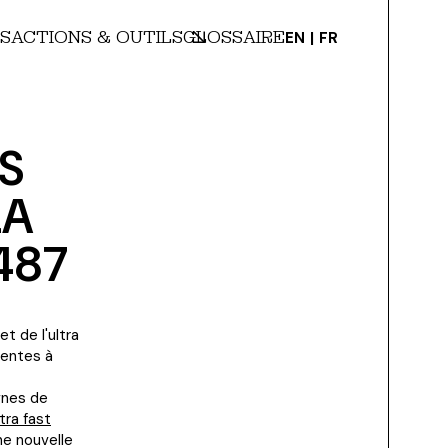
S
ACTIONS & OUTILS
GLOSSAIRE
EN
FR
ES
LA
487
t de l'ultra
centes à
gnes de
ltra fast
ne nouvelle