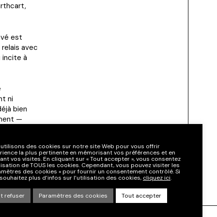
rthcart,
evé est
 relais avec
 incite à
e
t ni
éjà bien
ement —
Rien qu’en
nu le même
utilisons des cookies sur notre site Web pour vous offrir
 retours ?
érience la plus pertinente en mémorisant vos préférences et en
ant vos visites. En cliquant sur « Tout accepter », vous consentez
tilisation de TOUS les cookies. Cependant, vous pouvez visiter les
amètres des cookies » pour fournir un consentement contrôlé. Si
souhaitez plus d’infos sur l’utilisation des cookies,
cliquez ici
.
t refuser
Paramètres des cookies
Tout accepter