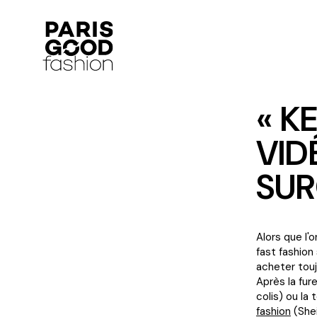
« K
VID
SU
Alors que l'
fast fashion
acheter touj
Après la fur
colis) ou la
fashion
(Shei