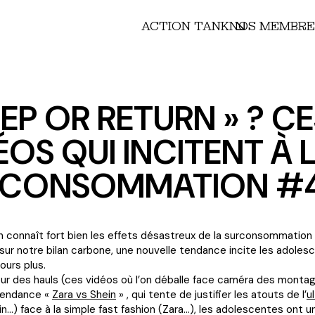
ACTION TANK
NOS MEMBRE
EEP OR RETURN » ? C
ÉOS QUI INCITENT À 
RCONSOMMATION #
on connaît fort bien les effets désastreux de la surconsommation e
 sur notre bilan carbone, une nouvelle tendance incite les adoles
ours plus.
eur des hauls (ces vidéos où l’on déballe face caméra des monta
 tendance «
Zara vs Shein
» , qui tente de justifier les atouts de l’
u
n…) face à la simple fast fashion (Zara…), les adolescentes ont u