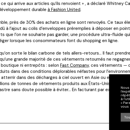
e qui arrive aux articles qu’ils renvoient » , a déclaré Whitney Ca
développement durable
à Fashion United
.
ble, près de 30% des achats en ligne sont renvoyés. Ce taux él
 à l’ajout au colis d’enveloppes préremplies à déposer en point
s que l’on ne souhaite pas garder, une procédure ultra-fluide qui
c léger lorsque les consommateurs font du shopping en ligne.
’on sorte le bilan carbone de tels allers-retours… Il faut prendr
qu’une grande majorité de ces vêtements retournés ne regagnen
boutique ni entrepôts : selon
Fast Company
, ces vêtements — d
duits dans des conditions déplorables néfastes pour l’environn
r atterrir dans des décharges à ciel ouvert en Asie ou en Afrique. 
illions de tonnes de vêtements produits aux États-Unis ont con
Nous 
astre sans doute possible à éviter… En facturant par exemple les
l'exp
répét
à l'u
« Par
vous 
Tou