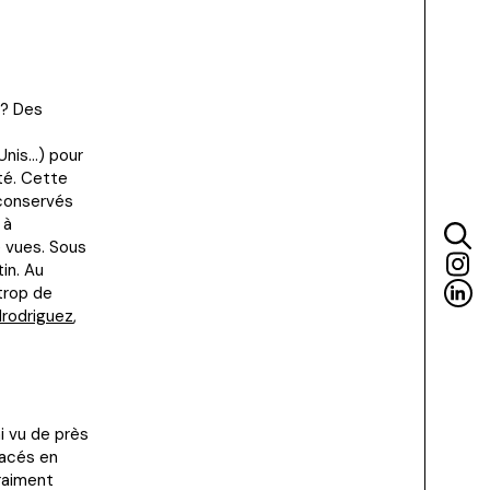
 ? Des
Unis…) pour
té. Cette
 conservés
 à
e vues. Sous
in. Au
trop de
rodriguez
,
i vu de près
lacés en
vraiment