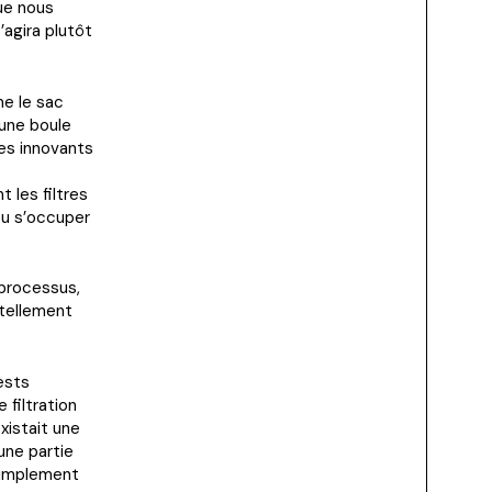
que nous
’agira plutôt
me le sac
(une boule
res innovants
 les filtres
ou s’occuper
 processus,
 tellement
ests
 filtration
existait une
une partie
simplement