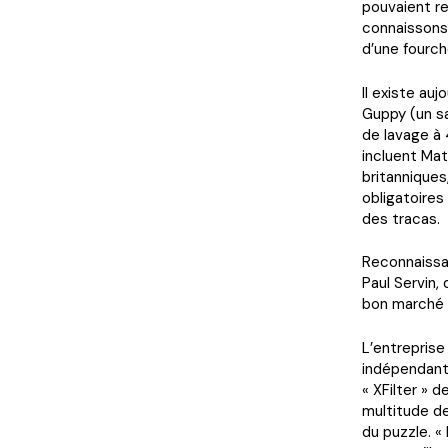
pouvaient re
connaissons 
d’une fourch
Il existe au
Guppy (un sa
de lavage à 4
incluent Mat
britanniques
obligatoires
des tracas.
Reconnaissan
Paul Servin,
bon marché q
L’entreprise
indépendants
« XFilter » d
multitude de
du puzzle. 