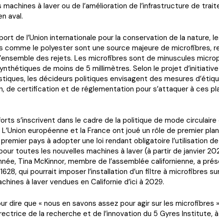
es machines à laver ou de l’amélioration de l’infrastructure de tra
n aval.
port de l’Union internationale pour la conservation de la nature, le
s comme le polyester sont une source majeure de microfibres, 
’ensemble des rejets. Les microfibres sont de minuscules microp
nthétiques de moins de 5 millimètres. Selon le projet d’initiative 
stiques, les décideurs politiques envisagent des mesures d’étiq
n, de certification et de réglementation pour s’attaquer à ces pla
orts s’inscrivent dans le cadre de la politique de mode circulaire 
L’Union européenne et la France ont joué un rôle de premier plan,
premier pays à adopter une loi rendant obligatoire l’utilisation de 
pour toutes les nouvelles machines à laver (à partir de janvier 20
nnée, Tina McKinnor, membre de l’assemblée californienne, a prés
 1628, qui pourrait imposer l’installation d’un filtre à microfibres s
chines à laver vendues en Californie d’ici à 2029.
ur dire que « nous en savons assez pour agir sur les microfibres »
irectrice de la recherche et de l’innovation du 5 Gyres Institute, 