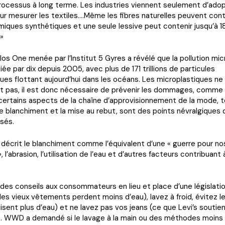
processus à long terme. Les industries viennent seulement d’ado
r mesurer les textiles….Même les fibres naturelles peuvent cont
miques synthétiques et une seule lessive peut contenir jusqu’à 18
 »
os One menée par l’Institut 5 Gyres a révélé que la pollution mic
iée par dix depuis 2005, avec plus de 171 trillions de particules
ues flottant aujourd’hui dans les océans. Les microplastiques ne
t pas, il est donc nécessaire de prévenir les dommages, comme 
certains aspects de la chaîne d’approvisionnement de la mode, te
 le blanchiment et la mise au rebut, sont des points névralgiques 
sés.
décrit le blanchiment comme l’équivalent d’une « guerre pour no
l’abrasion, l’utilisation de l’eau et d’autres facteurs contribuant 
 des conseils aux consommateurs en lieu et place d’une législation
les vieux vêtements perdent moins d’eau), lavez à froid, évitez l
ilisent plus d’eau) et ne lavez pas vos jeans (ce que Levi’s soutie
 WWD a demandé si le lavage à la main ou des méthodes moins 