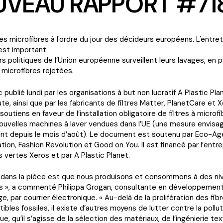
VEAU RAPPORT #71
des microfibres à l'ordre du jour des décideurs européens. L'entre
st important.
s politiques de l’Union européenne surveillent leurs lavages, en pa
 microfibres rejetées.
c publié lundi par les organisations à but non lucratif A Plastic Pla
ute, ainsi que par les fabricants de filtres Matter, PlanetCare et X
 soutiens en faveur de l’installation obligatoire de filtres à microf
ouvelles machines à laver vendues dans l’UE (une mesure envisag
t depuis le mois d’août). Le document est soutenu par Eco-Age
ion, Fashion Revolution et Good on You. Il est financé par l’entr
 vertes Xeros et par A Plastic Planet.
t dans la pièce est que nous produisons et consommons à des ni
s », a commenté Philippa Grogan, consultante en développement
, par courrier électronique. « Au-delà de la prolifération des fib
bles fossiles, il existe d’autres moyens de lutter contre la pollut
e, qu’il s’agisse de la sélection des matériaux, de l’ingénierie text