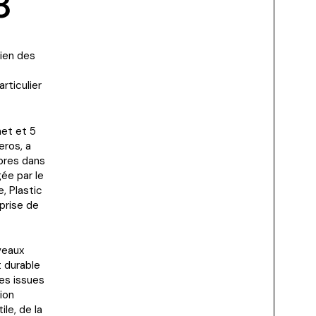
8
tien des
rticulier
net et 5
eros, a
ibres dans
ée par le
, Plastic
eprise de
veaux
 durable
res issues
ion
ile, de la