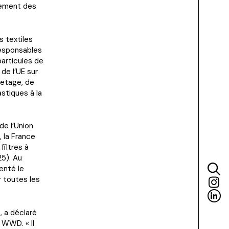
itement des
s textiles
responsables
articules de
de l’UE sur
uetage, de
stiques à la
de l’Union
 la France
filtres à
25). Au
enté le
ur toutes les
, a déclaré
à WWD. « Il