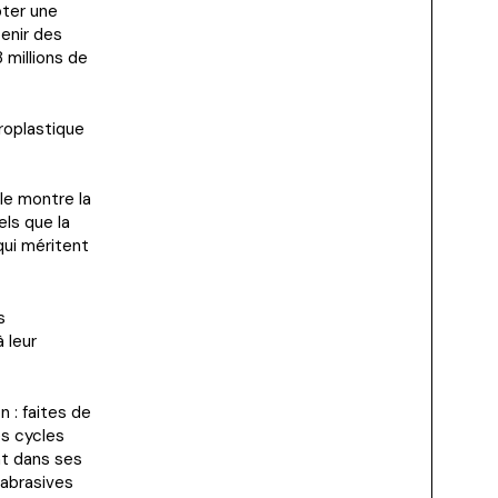
pter une
enir des
 millions de
roplastique
le montre la
ls que la
qui méritent
s
à leur
 : faites de
es cycles
nt dans ses
abrasives