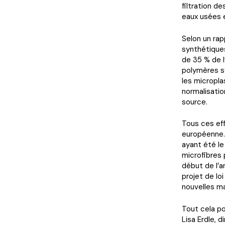
filtration d
eaux usées e
Selon un rap
synthétique
de 35 % de l
polymères sy
les micropla
normalisatio
source.
Tous ces eff
européenne. 
ayant été le 
microfibres 
début de l’a
projet de loi
nouvelles ma
Tout cela po
Lisa Erdle, d