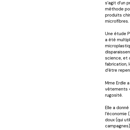
s’agit d’un 
méthode pou
produits chi
microfibres.
Une étude Pl
a été multipl
microplastiq
disparaissen
science, et 
fabrication,
d’être repen
Mme Erdle a 
vêtements », 
rugosité.
Elle a donné
l’économie (
doux (qui ut
campagnes).