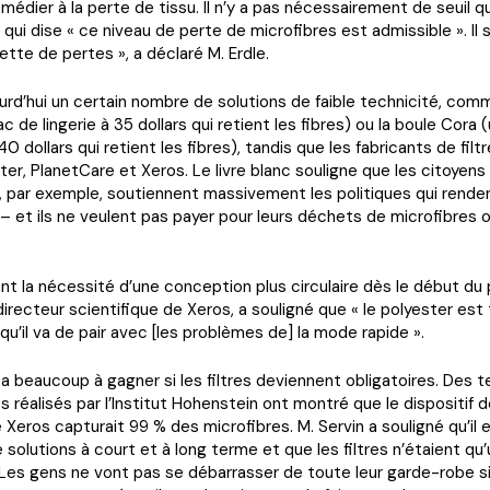
médier à la perte de tissu. Il n’y a pas nécessairement de seuil 
qui dise « ce niveau de perte de microfibres est admissible ». Il s
ette de pertes », a déclaré M. Erdle.
jourd’hui un certain nombre de solutions de faible technicité, com
c de lingerie à 35 dollars qui retient les fibres) ou la boule Cora 
0 dollars qui retient les fibres), tandis que les fabricants de filt
ter, PlanetCare et Xeros. Le livre blanc souligne que les citoyens
, par exemple, soutiennent massivement les politiques qui rendent
 – et ils ne veulent pas payer pour leurs déchets de microfibres 
t la nécessité d’une conception plus circulaire dès le début du
 directeur scientifique de Xeros, a souligné que « le polyester est
u’il va de pair avec [les problèmes de] la mode rapide ».
 a beaucoup à gagner si les filtres deviennent obligatoires. Des t
 réalisés par l’Institut Hohenstein ont montré que le dispositif de
e Xeros capturait 99 % des microfibres. M. Servin a souligné qu’il 
 solutions à court et à long terme et que les filtres n’étaient qu’
« Les gens ne vont pas se débarrasser de toute leur garde-robe 