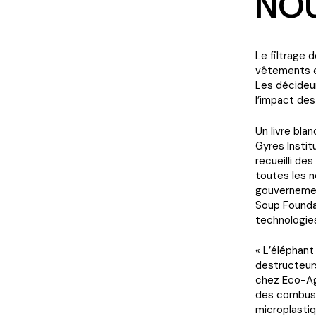
NOU
Le filtrage 
vêtements e
Les décideur
l’impact des
Un livre blan
Gyres Instit
recueilli des
toutes les n
gouvernemen
Soup Foundat
technologies
« L’éléphan
destructeur
chez Eco-Age
des combusti
microplastiqu