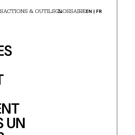
S
ACTIONS & OUTILS
GLOSSAIRE
EN
FR
ES
T
ENT
S UN