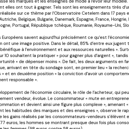
usse les marques et les enseignes de mode à revoir leur modèle.
nt elles ont tout à gagner. Tels sont les enseignements tirés d’
 réalisée sur ce thème par l’Observatoire Cetelem dans 17 pays
Autriche, Belgique, Bulgarie, Danemark, Espagne, France, Hongrie, I
logne, Portugal, République tchèque, Roumanie, Royaume-Uni, Sl
 Européens savent aujourd’hui précisément ce qu’est l’économie 
en ont une image positive. Dans le détail, 85% d’entre eux jugent 
t bénéfique à l’environnement et aux ressources naturelles ». Surt
r 10 souhaitent la pratiquer » pour gagner plus d’argent », tandi
ortunité « de dépenser moins ». De fait, les deux arguments en f
ue, arrivant en tête du sondage sont, en premier lieu « la recher
 » et en deuxième position « la conviction d’avoir un comportem
ent responsable ».
loppement de l’économie circulaire, le rôle de l’acheteur, qui pe
lement vendeur, évolue. Le consommateur « mute en entreprene
mmation et devient ainsi une figure plus complexe », amenant « 
t les habitudes des marques et des enseignes », observe le rap
ue les gains réalisés par les consommateurs-vendeurs s’élèvent
 77 euros, les hommes se montrant presque deux fois plus con
e les femmes (98 euros contre 58 euros).