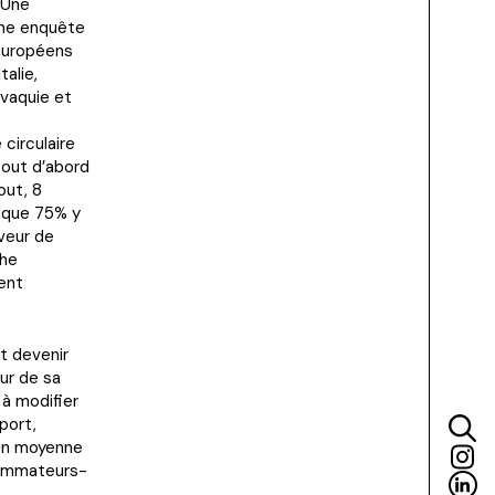
 Une
une enquête
 européens
talie,
ovaquie et
circulaire
tout d’abord
out, 8
s que 75% y
aveur de
che
ent
ut devenir
ur de sa
à modifier
port,
 en moyenne
sommateurs-