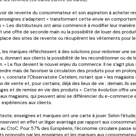
voir de revente du consommateur et son aspiration à acheter re
enseignes s’adaptent « transformant cette envie en comportem
 ». Les distributeurs ont ainsi commencé à modifier leur manièr
 une offre de seconde main ou la possibilité de louer des produit
place des sites de revente ou récupèrent les vêtements pour les
, les marques réfléchissent à des solutions pour redonner une s
ts, donnant aux clients la possibilité de les reconditionner ou de 
on. « Le flux devient le nouvel enjeu du commerce. Il ne s’agit plu
vendre mais de favoriser la circulation des produits pour en prolong
e », constate l’Observatoire Cetelem, notant que « les magasins d
ux de vente et, pour certains, déjà des lieux de vie ; demain, ils s
nges et de remise en vie des produits ». Cette évolution offre un
 aux magasins, qui peuvent ainsi se différencier du e-commerce 
 expériences aux clients.
exte, enseignes et marques ont une carte à jouer. Selon l’étude
onservent en effet un léger avantage par rapport aux consomma
au CtoC. Pour 57% des Européens, l’économie circulaire passe s
its proposés par les enseignes et les marques aux consommateur