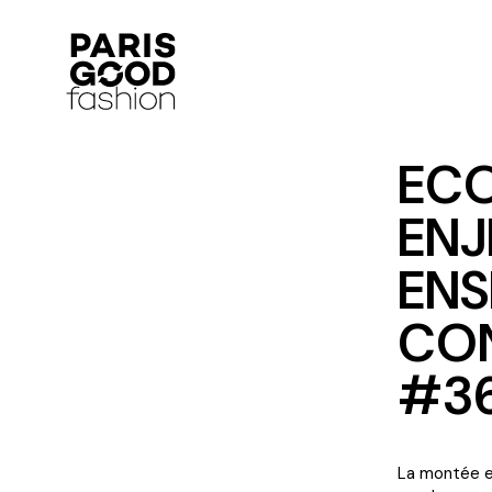
ECO
ENJ
ENS
CO
#3
La montée e