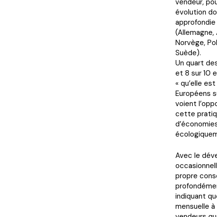
vendeur, po
évolution do
approfondie
(Allemagne, 
Norvège, Po
Suède).
Un quart des
et 8 sur 10 
« qu’elle es
Européens su
voient l’opp
cette pratiq
d’économies
écologiquem
Avec le déve
occasionnel
propre conso
profondémen
indiquant q
mensuelle à
vendeurs qu