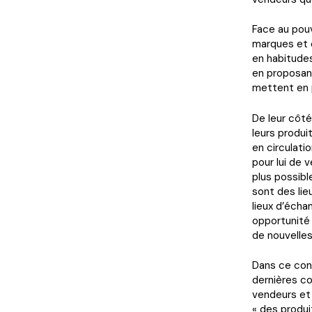
Face au pou
marques et 
en habitudes
en proposant
mettent en 
De leur côté
leurs produi
en circulati
pour lui de 
plus possibl
sont des lie
lieux d’écha
opportunité
de nouvelles
Dans ce cont
dernières c
vendeurs et 
« des produ