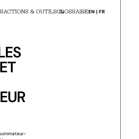
S
ACTIONS & OUTILS
GLOSSAIRE
EN
FR
LES
ET
EUR
onsommateur-