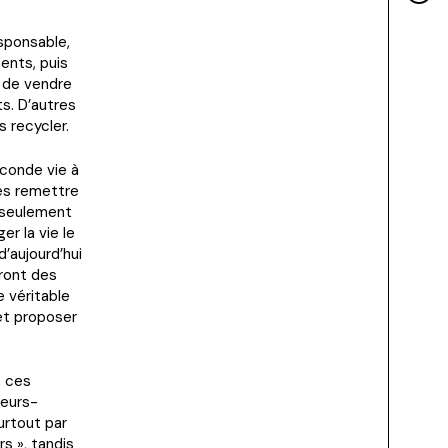
sponsable,
ents, puis
e de vendre
s. D’autres
 recycler.
econde vie à
les remettre
s seulement
er la vie le
’aujourd’hui
eront des
e véritable
et proposer
, ces
teurs-
urtout par
s », tandis