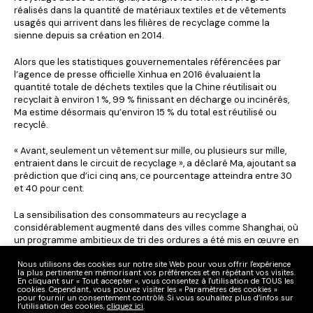
réalisés dans la quantité de matériaux textiles et de vêtements
usagés qui arrivent dans les filières de recyclage comme la
sienne depuis sa création en 2014.
Alors que les statistiques gouvernementales référencées par
l’agence de presse officielle Xinhua en 2016 évaluaient la
quantité totale de déchets textiles que la Chine réutilisait ou
recyclait à environ 1 %, 99 % finissant en décharge ou incinérés,
Ma estime désormais qu’environ 15 % du total est réutilisé ou
recyclé.
« Avant, seulement un vêtement sur mille, ou plusieurs sur mille,
entraient dans le circuit de recyclage », a déclaré Ma, ajoutant sa
prédiction que d’ici cinq ans, ce pourcentage atteindra entre 30
et 40 pour cent.
La sensibilisation des consommateurs au recyclage a
considérablement augmenté dans des villes comme Shanghai, où
un programme ambitieux de tri des ordures a été mis en œuvre en
2019.
Nous utilisons des cookies sur notre site Web pour vous offrir l'expérience
la plus pertinente en mémorisant vos préférences et en répétant vos visites.
Ceci étant dit, même si Ma affirme que le coût de la collecte est
En cliquant sur « Tout accepter », vous consentez à l'utilisation de TOUS les
cookies. Cependant, vous pouvez visiter les « Paramètres des cookies »
l’un des plus grands défis à relever pour la rentabilité de son
pour fournir un consentement contrôlé. Si vous souhaitez plus d’infos sur
entreprise et de celles qui lui ressemblent, la partie la plus difficile
l’utilisation des cookies,
cliquez ici
.