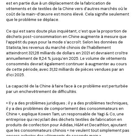
est en partie due à un déplacement de la fabrication de
vêtements et de textiles de la Chine vers d’autres marchés où le
coût de la main-d’œuvre est moins élevé. Cela signifie seulement
que le problème se déplace.
Ce qui est sans doute plus inquiétant, c’est que la proportion de
déchets post-consommation en Chine augmente à mesure que
l’appétit du pays pour la mode s’accroît. Selon les données de
Statista, les revenus du marché chinois de l’habillement
atteindront 321,28 milliards de dollars en 2021 et devraient croître
annuellement de 8,24 % jusqu’en 2025. Le volume de vêtements
consommés devrait également continuer à augmenter au cours
de cette période, avec 31,32 milliards de pièces vendues par an
d’ici 2025.
La capacité de la Chine à faire face à ce problème est perturbée
par un enchevêtrement de difficultés.
« Il y a des problèmes juridiques ; il y a des problèmes techniques,
il y a des problèmes de comportement des consommateurs en
Chine », explique Kowen Tam, un responsable de Yagi & Co, une
entreprise qui recyclait des déchets textiles de fabrication en
produits de confection pour Adidas, H&M et Decathlon, ajoutant
que les consommateurs chinois « ne veulent tout simplement pas
encore acheter des vêtements de seconde main ».