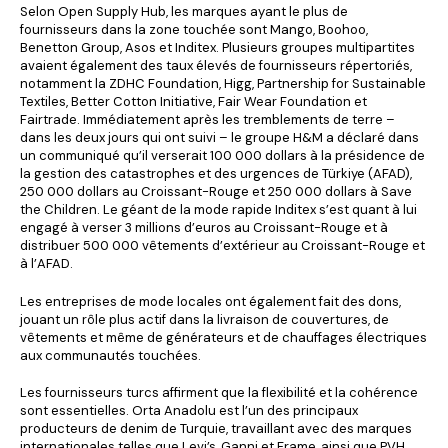
Selon Open Supply Hub, les marques ayant le plus de
fournisseurs dans la zone touchée sont Mango, Boohoo,
Benetton Group, Asos et Inditex. Plusieurs groupes multipartites
avaient également des taux élevés de fournisseurs répertoriés,
notamment la ZDHC Foundation, Higg, Partnership for Sustainable
Textiles, Better Cotton Initiative, Fair Wear Foundation et
Fairtrade. Immédiatement après les tremblements de terre –
dans les deux jours qui ont suivi – le groupe H&M a déclaré dans
un communiqué qu’il verserait 100 000 dollars à la présidence de
la gestion des catastrophes et des urgences de Türkiye (AFAD),
250 000 dollars au Croissant-Rouge et 250 000 dollars à Save
the Children. Le géant de la mode rapide Inditex s’est quant à lui
engagé à verser 3 millions d’euros au Croissant-Rouge et à
distribuer 500 000 vêtements d’extérieur au Croissant-Rouge et
à l’AFAD.
Les entreprises de mode locales ont également fait des dons,
jouant un rôle plus actif dans la livraison de couvertures, de
vêtements et même de générateurs et de chauffages électriques
aux communautés touchées.
Les fournisseurs turcs affirment que la flexibilité et la cohérence
sont essentielles. Orta Anadolu est l’un des principaux
producteurs de denim de Turquie, travaillant avec des marques
internationales telles que Levi’s, Ganni et Frame, ainsi que PVH,