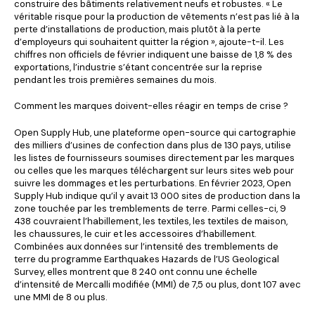
construire des bâtiments relativement neufs et robustes. « Le
véritable risque pour la production de vêtements n’est pas lié à la
perte d’installations de production, mais plutôt à la perte
d’employeurs qui souhaitent quitter la région », ajoute-t-il. Les
chiffres non officiels de février indiquent une baisse de 1,8 % des
exportations, l’industrie s’étant concentrée sur la reprise
pendant les trois premières semaines du mois.
Comment les marques doivent-elles réagir en temps de crise ?
Open Supply Hub, une plateforme open-source qui cartographie
des milliers d’usines de confection dans plus de 130 pays, utilise
les listes de fournisseurs soumises directement par les marques
ou celles que les marques téléchargent sur leurs sites web pour
suivre les dommages et les perturbations. En février 2023, Open
Supply Hub indique qu’il y avait 13 000 sites de production dans la
zone touchée par les tremblements de terre. Parmi celles-ci, 9
438 couvraient l’habillement, les textiles, les textiles de maison,
les chaussures, le cuir et les accessoires d’habillement.
Combinées aux données sur l’intensité des tremblements de
terre du programme Earthquakes Hazards de l’US Geological
Survey, elles montrent que 8 240 ont connu une échelle
d’intensité de Mercalli modifiée (MMI) de 7,5 ou plus, dont 107 avec
une MMI de 8 ou plus.