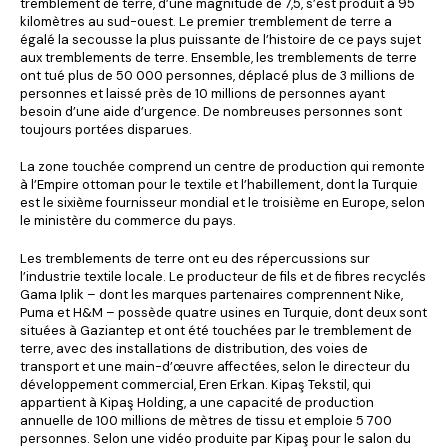
tremblement de terre, d’une magnitude de 7,5, s’est produit à 95
kilomètres au sud-ouest. Le premier tremblement de terre a
égalé la secousse la plus puissante de l’histoire de ce pays sujet
aux tremblements de terre. Ensemble, les tremblements de terre
ont tué plus de 50 000 personnes, déplacé plus de 3 millions de
personnes et laissé près de 10 millions de personnes ayant
besoin d’une aide d’urgence. De nombreuses personnes sont
toujours portées disparues.
La zone touchée comprend un centre de production qui remonte
à l’Empire ottoman pour le textile et l’habillement, dont la Turquie
est le sixième fournisseur mondial et le troisième en Europe, selon
le ministère du commerce du pays.
Les tremblements de terre ont eu des répercussions sur
l’industrie textile locale. Le producteur de fils et de fibres recyclés
Gama Iplik – dont les marques partenaires comprennent Nike,
Puma et H&M – possède quatre usines en Turquie, dont deux sont
situées à Gaziantep et ont été touchées par le tremblement de
terre, avec des installations de distribution, des voies de
transport et une main-d’œuvre affectées, selon le directeur du
développement commercial, Eren Erkan. Kipaş Tekstil, qui
appartient à Kipaş Holding, a une capacité de production
annuelle de 100 millions de mètres de tissu et emploie 5 700
personnes. Selon une vidéo produite par Kipaş pour le salon du