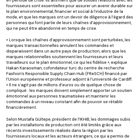
en période de crise. Ils affirment que de solides relations avec les
fournisseurs sont essentielles pour assurer un avenir durable sur
le plan environnemental, financier et social à l’industrie de la
mode, et que les marques ont un devoir de diligence à l’égard des
personnes qui font partie de leurs chaînes d’approvisionnement,
qui ne peut être abandonné en temps de crise.
« Lorsque les chaînes d’approvisionnement sont perturbées, les
marques transactionnelles annulent les commandes et
disparaissent dans un autre pays de production, alors que les
marques relationnelles soutiennent les fournisseurs et leurs
travailleurs sur le plan émotionnel, ce qui les fidélise », explique
Hakan Karaosman, cofondateur turc du centre de recherche
Fashion’s Responsible Supply Chain Hub (FReSCH) financé par
l’Union européenne et professeur adjoint à l’université de Cardiff.
« Il ne s’agit pas de millions d’euros ou de quelque chose de
compliqué : les marques doivent simplement apporter un soutien
émotionnel aux personnes traumatisées et maintenir les
commandes à un niveau constant afin de pouvoir se rétablir
financièrement.
Selon Mustafa Gültepe, président de l’IKHIB, les dommages subis
par les installations de production ont été limités grâce aux
récents investissements réalisés dans la région par les
fournisseurs locaux et les acteurs étrangers, ce qui a permis de