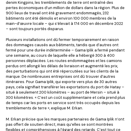
denim Kingpins, les tremblements de terre ont entraîné des
pertes économiques d’un million de dollars dans la région. Plus de
900 lieux de travail ont été gravement endommagés, 232
bâtiments ont été démolis et environ 100 000 membres de la
main-d’œuvre locale – qui s’élevait à 174 000 en décembre 2022
– sont toujours portés disparus.
Plusieurs installations ont dû fermer temporairement en raison
des dommages causés aux bâtiments, tandis que d’autres ont
fermé pour une durée indéterminée – Gama Iplik a fermé pendant
une semaine, au cours de laquelle elle a hébergé 300 à 400
personnes déplacées. Les routes endommagées et les camions
perdus ont allongé les délais de livraison et augmenté les prix,
des perturbations qui ont été répercutées sur les clients de la
marque. De nombreuses entreprises ont dû trouver d’autres
itinéraires. Pour Gama Iplik, qui exporte vers plus de 30 autres
pays, cela signifiait transférer les exportations du port de Hatay –
situé à seulement 200 kilomètres – au port de Mersin – situé à
300 kilomètres. « C’est un coût supplémentaire et cela prend plus
de temps car les ports en service sont très occupés depuis les
tremblements de terre », explique M. Erkan.
M. Erkan précise que les marques partenaires de Gama Iplik n’ont
pas offert de soutien direct, mais qu’elles se sont montrées
flexibles et compréhensives à l’égard des retards. C’est tout ce