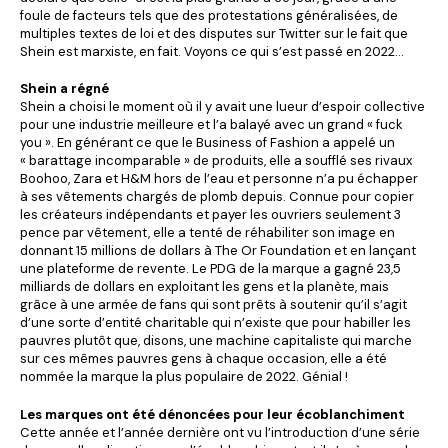
foule de facteurs tels que des protestations généralisées, de
multiples textes de loi et des disputes sur Twitter sur le fait que
Shein est marxiste, en fait. Voyons ce qui s’est passé en 2022…
Shein a régné
Shein a choisi le moment où il y avait une lueur d’espoir collective
pour une industrie meilleure et l’a balayé avec un grand « fuck
you ». En générant ce que le Business of Fashion a appelé un
« barattage incomparable » de produits, elle a soufflé ses rivaux
Boohoo, Zara et H&M hors de l’eau et personne n’a pu échapper
à ses vêtements chargés de plomb depuis. Connue pour copier
les créateurs indépendants et payer les ouvriers seulement 3
pence par vêtement, elle a tenté de réhabiliter son image en
donnant 15 millions de dollars à The Or Foundation et en lançant
une plateforme de revente. Le PDG de la marque a gagné 23,5
milliards de dollars en exploitant les gens et la planète, mais
grâce à une armée de fans qui sont prêts à soutenir qu’il s’agit
d’une sorte d’entité charitable qui n’existe que pour habiller les
pauvres plutôt que, disons, une machine capitaliste qui marche
sur ces mêmes pauvres gens à chaque occasion, elle a été
nommée la marque la plus populaire de 2022. Génial !
Les marques ont été dénoncées pour leur écoblanchiment
Cette année et l’année dernière ont vu l’introduction d’une série