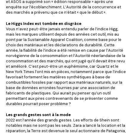
et ASOS a supprimé son « édition responsable » après une
enquête sur l’écoblanchiment. L’Autorité de la concurrence et
des marchés a prévenu que ce n’était « que le début ».
Le Higgs Index est tombée en disgrâce
Vous n’avez peut-être jamais entendu parler de l’indice Higg,
mais les marques utilisent depuis des années cet outil, mis au
point par la Sustainable Apparel Coalition, comme base pour le
choix des matériaux et les déclarations de durabilité. Cette
année, la fiabilité de l’indice a été remise en cause par l’Autorité
norvégienne de la consommation et l’Autorité néerlandaise de la
consommation et des marchés, qui ont jugé qu’il devait être revu
et amélioré. C’est peut-être un euphémisme, car Quartz et le
New York Times l’ont mis en pièces, notamment parce que l’indice
favorisait fortement les matières synthétiques à base de
combustibles fossiles par rapport aux matériaux naturels, sur la
base de données erronées fournies par une association de
fabricants de plastiques. Qui aurait pu penser qu’un outil
permettant aux pires contrevenants de se présenter comme
durables pourrait poser problème ?
Les grands gestes sont à la mode
2022 est l’année des grands gestes. Les efforts de Shein sont
notables mais ne sont pas les seuls. Zara a lancé la location et la
réparation, la Terre est devenue le seul actionnaire de Patagonia,