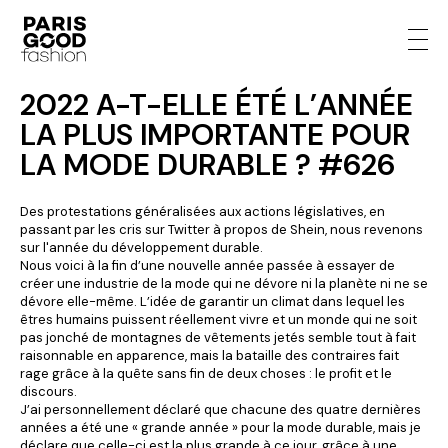
2022 A-T-ELLE ÉTÉ L’ANNÉE
LA PLUS IMPORTANTE POUR
LA MODE DURABLE ? #626
Des protestations généralisées aux actions législatives, en
passant par les cris sur Twitter à propos de Shein, nous revenons
sur l'année du développement durable.
Nous voici à la fin d’une nouvelle année passée à essayer de
créer une industrie de la mode qui ne dévore ni la planète ni ne se
dévore elle-même. L’idée de garantir un climat dans lequel les
êtres humains puissent réellement vivre et un monde qui ne soit
pas jonché de montagnes de vêtements jetés semble tout à fait
raisonnable en apparence, mais la bataille des contraires fait
rage grâce à la quête sans fin de deux choses : le profit et le
discours.
J’ai personnellement déclaré que chacune des quatre dernières
années a été une « grande année » pour la mode durable, mais je
déclare que celle-ci est la plus grande à ce jour, grâce à une