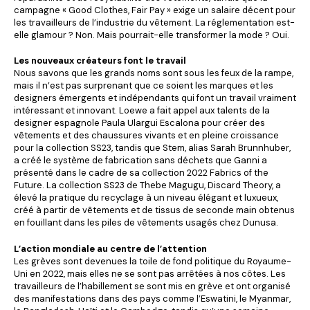
campagne « Good Clothes, Fair Pay » exige un salaire décent pour
les travailleurs de l’industrie du vêtement. La réglementation est-
elle glamour ? Non. Mais pourrait-elle transformer la mode ? Oui.
Les nouveaux créateurs font le travail
Nous savons que les grands noms sont sous les feux de la rampe,
mais il n’est pas surprenant que ce soient les marques et les
designers émergents et indépendants qui font un travail vraiment
intéressant et innovant. Loewe a fait appel aux talents de la
designer espagnole Paula Ulargui Escalona pour créer des
vêtements et des chaussures vivants et en pleine croissance
pour la collection SS23, tandis que Stem, alias Sarah Brunnhuber,
a créé le système de fabrication sans déchets que Ganni a
présenté dans le cadre de sa collection 2022 Fabrics of the
Future. La collection SS23 de Thebe Magugu, Discard Theory, a
élevé la pratique du recyclage à un niveau élégant et luxueux,
créé à partir de vêtements et de tissus de seconde main obtenus
en fouillant dans les piles de vêtements usagés chez Dunusa.
L’action mondiale au centre de l’attention
Les grèves sont devenues la toile de fond politique du Royaume-
Uni en 2022, mais elles ne se sont pas arrêtées à nos côtes. Les
travailleurs de l’habillement se sont mis en grève et ont organisé
des manifestations dans des pays comme l’Eswatini, le Myanmar,