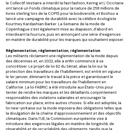
le Collectif Vestiaire a interdit la fast fashion, Kering et L’Occitane
ont lancé un Fonds climatique pour la nature de 258 millions de
livres sterling lors de la COP15 pour la biodiversité, et Boohoo a
lancé une campagne de durabilité avec la célèbre écologiste
Kourtney Kardashian Barker. La Semaine de la mode de
Copenhague s’est également mise au diapason, d’abord en
interdisant la fourrure, puis en annonçant une série d’exigences
en matière de durabilité pour les marques qui souhaitent exposer.
Réglementation, réglementation, réglementation
Les militants réclament une réglementation de la mode depuis
des décennies et, en 2022, elle a enfin commencé à se
concrétiser. Le projet de loi 62 du Sénat, alias la loi sur la
protection des travailleurs de l’habillement, est entré en vigueur
le 1er janvier, éliminant le travail à la pièce et garantissant le
salaire minimum pour les travailleurs de l’habillement en
Californie. La loi FABRIC a été introduite aux États-Unis pour
tenter de rendre les marques et les détaillants conjointement
responsables des violations salariales et encourager la
fabrication sur place, entre autres choses. Si elle est adoptée, la
loi new-yorkaise sur la mode imposera des obligations telles que
la divulgation de la chaîne d’approvisionnement et des objectifs
climatiques. Dans l’UE, la Commission européenne vise à
introduire des exigences légales en matière de longévité, de
réparabilité et de recyclabilité des vêtements, tandis que la